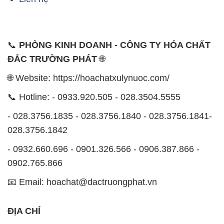
🌐 Website: https://hoachatxulynuoc.com/
📞 Hotline: - 0933.920.505 - 028.3504.5555
- 028.3756.1835 - 028.3756.1840 - 028.3756.1841-
028.3756.1842
- 0932.660.696 - 0901.326.566 - 0906.387.866 -
0902.765.866
📧 Email: hoachat@dactruongphat.vn
ĐỊA CHỈ
1229C Quốc lộ 1A, Phường Bình Trị Đông B,
Quận Bình Tân, TP. Hồ Chí Minh