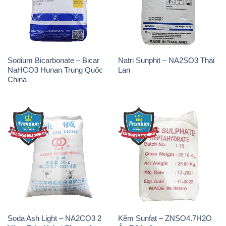
NaHCO3 Hunan Trung Quốc
Lan
China
Soda Ash Light – NA2CO3 2
Kẽm Sunfat – ZNSO4.7H2O
Vòng Tròn Hubei Shuanghuan
Ấn Độ India
Trung Quốc China