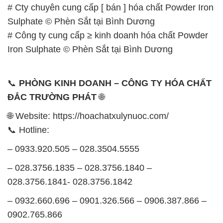
📞
PHÒNG KINH DOANH – CÔNG TY HÓA CHẤT
ĐẮC TRƯỜNG PHÁT
🌐
🌐 Website: https://hoachatxulynuoc.com/
📞 Hotline:
– 0933.920.505 – 028.3504.5555
– 028.3756.1835 – 028.3756.1840 –
028.3756.1841- 028.3756.1842
– 0932.660.696 – 0901.326.566 – 0906.387.866 –
0902.765.866
📧 Email: hoachat@dactruongphat.vn
GIỜ LÀM VIỆC TẠI CÔNG TY HÓA CHẤT ĐẮC
TRƯỜNG PHÁT