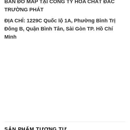
BẢN ĐỒ MAP TẠI CÔNG TY HÓA CHẤT ĐẮC
TRƯỜNG PHÁT
ĐỊA CHỈ: 1229C Quốc lộ 1A, Phường Bình Trị
Đông B, Quận Bình Tân, Sài Gòn TP. Hồ Chí
Minh
SẢN PHẨM TƯƠNG TỰ