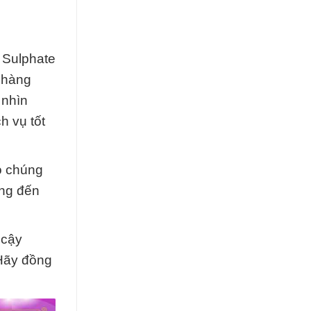
 Sulphate
 hàng
 nhìn
h vụ tốt
ao chúng
ọng đến
 cậy
 Hãy đồng