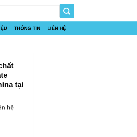
IỆU
THÔNG TIN
LIÊN HỆ
chất
ate
na tại
ên hệ