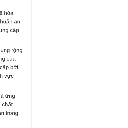
về hóa
chuẩn an
cung cấp
dụng rộng
ỏng của
cấp bởi
nh vực
và ứng
 chất.
ạn trong