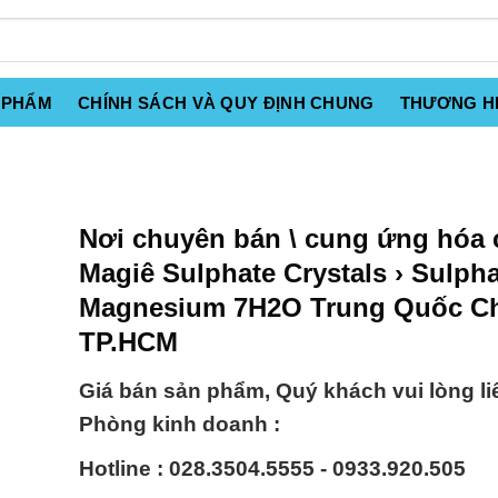
 PHẨM
CHÍNH SÁCH VÀ QUY ĐỊNH CHUNG
THƯƠNG H
Nơi chuyên bán \ cung ứng hóa 
Magiê Sulphate Crystals › Sulph
Magnesium 7H2O Trung Quốc Chi
TP.HCM
Giá bán sản phẩm, Quý khách vui lòng li
Phòng kinh doanh :
Hotline : 028.3504.5555 - 0933.920.505