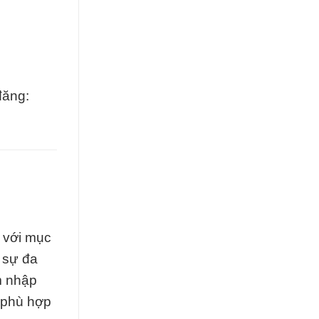
đăng:
 với mục
 sự đa
m nhập
ể phù hợp