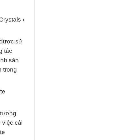
rystals ›
 được sử
g tác
ình sản
 trong
te
 tương
 việc cải
te