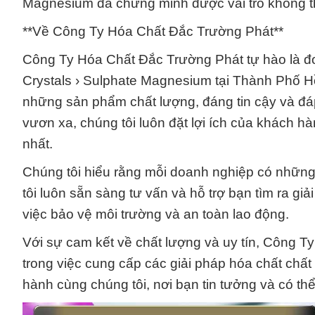
Magnesium đã chứng minh được vai trò không th
**Về Công Ty Hóa Chất Đắc Trường Phát**
Công Ty Hóa Chất Đắc Trường Phát tự hào là đ
Crystals › Sulphate Magnesium tại Thành Phố 
những sản phẩm chất lượng, đáng tin cậy và đáp
vươn xa, chúng tôi luôn đặt lợi ích của khách h
nhất.
Chúng tôi hiểu rằng mỗi doanh nghiệp có những y
tôi luôn sẵn sàng tư vấn và hỗ trợ bạn tìm ra gi
việc bảo vệ môi trường và an toàn lao động.
Với sự cam kết về chất lượng và uy tín, Công Ty
trong việc cung cấp các giải pháp hóa chất ch
hành cùng chúng tôi, nơi bạn tin tưởng và có th