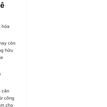
iê
t hóa
 hay còn
ụng hữu
te
ê
à cân
từ công
làm cho