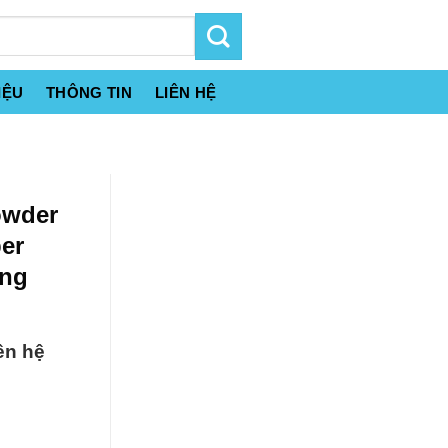
IỆU
THÔNG TIN
LIÊN HỆ
owder
er
ung
ên hệ