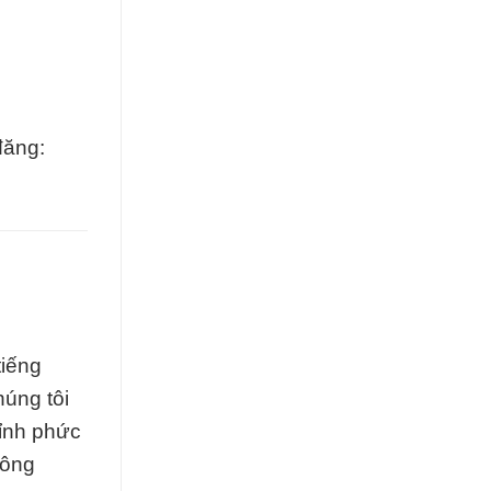
đăng:
tiếng
úng tôi
ỉnh phức
công