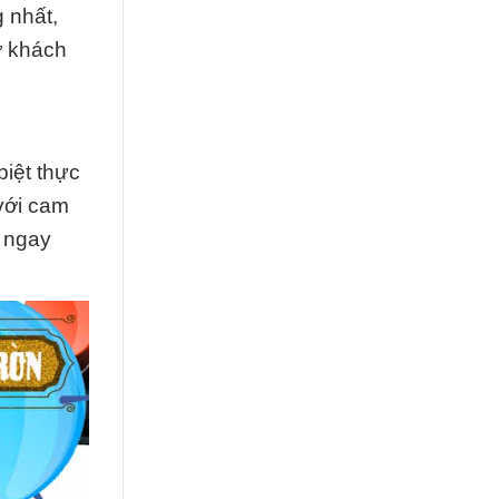
 nhất,
ợ khách
iệt thực
với cam
i ngay