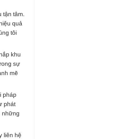
 tận tâm.
hiệu quả
ng tôi
khắp khu
trong sự
mạnh mẽ
i pháp
ự phát
ển những
 liên hệ