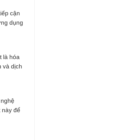
tiếp cận
 ứng dụng
t là hóa
 và dịch
g nghệ
t này để