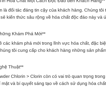
Tin Hóa Chất Một Cách Độc Đáo đến Khách Hàng**
 là đối tác đáng tin cậy của khách hàng. Chúng tôi 
 sẻ kiến thức sâu rộng về hóa chất độc đáo này và
.
Những Khám Phá Mới**
ề các khám phá mới trong lĩnh vực hóa chất, đặc biệ
 chúng tôi cung cấp cho khách hàng những sản phẩm
ghệ Thuật**
er Chlorin > Clorin còn có vai trò quan trọng tron
í mật và bí quyết sáng tạo về cách sử dụng hóa chấ