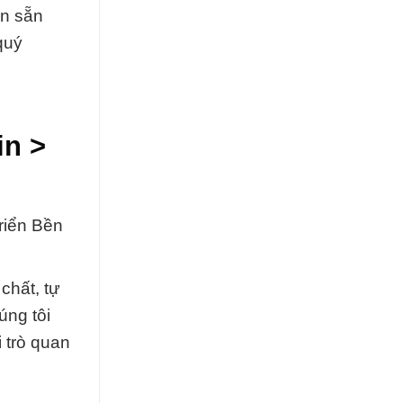
ôn sẵn
quý
in >
riển Bền
chất, tự
úng tôi
 trò quan