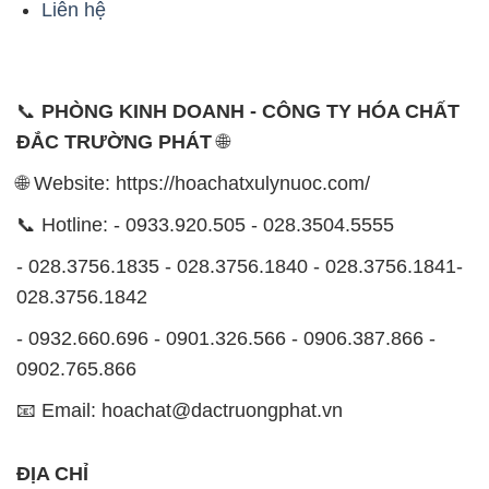
ĐẮC TRƯỜNG PHÁT
🌐
🌐 Website: https://hoachatxulynuoc.com/
📞 Hotline: - 0933.920.505 - 028.3504.5555
- 028.3756.1835 - 028.3756.1840 - 028.3756.1841-
028.3756.1842
- 0932.660.696 - 0901.326.566 - 0906.387.866 -
0902.765.866
📧 Email: hoachat@dactruongphat.vn
ĐỊA CHỈ
1229C Quốc lộ 1A, Phường Bình Trị Đông B,
Quận Bình Tân, TP. Hồ Chí Minh