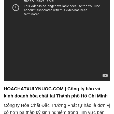
HOACHATXULYNUOC.COM | Công ty bán và
kinh doanh hóa chất tại Thành phố Hồ Chí Minh
Công ty Hóa Chất Đắc Trường Phát tự hào là đơn vị
có hơn ba thập kỷ kinh nghiệm trong lĩnh vực bán
và phân phối hóa chất. Chúng tôi đã xây dựng được
một danh tiếng vững chắc và sự tin tưởng từ hàng
ngàn khách hàng trên khắp cả nước.
Với cam kết hợp tác và đóng góp vào sự thành