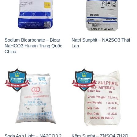
Sodium Bicarbonate – Bicar
Natri Sunphit – NA2SO3 Thái
NaHCO3 Hunan Trung Quốc
Lan
China
Soda Ash Light – NA2CO3 2
Kẽm Sunfat – ZNSO4.7H2O
Vòng Tròn Hubei Shuanghuan
Ấn Độ India
Trung Quốc China