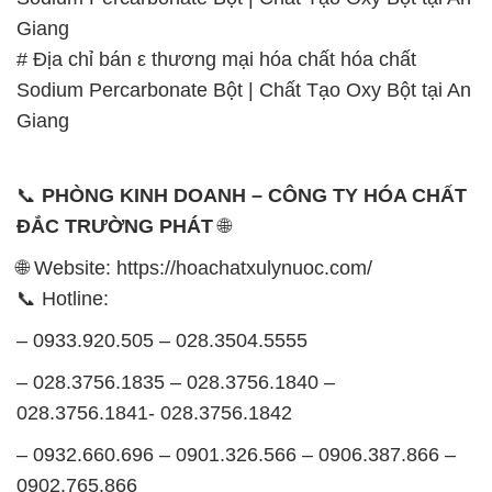
📞
PHÒNG KINH DOANH – CÔNG TY HÓA CHẤT
ĐẮC TRƯỜNG PHÁT
🌐
🌐 Website: https://hoachatxulynuoc.com/
📞 Hotline:
– 0933.920.505 – 028.3504.5555
– 028.3756.1835 – 028.3756.1840 –
028.3756.1841- 028.3756.1842
– 0932.660.696 – 0901.326.566 – 0906.387.866 –
0902.765.866
📧 Email: hoachat@dactruongphat.vn
GIỜ LÀM VIỆC TẠI CÔNG TY HÓA CHẤT ĐẮC
TRƯỜNG PHÁT