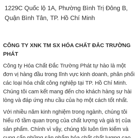
CÔNG TY XNK TM SX HÓA CHẤT ĐẮC TRƯỜNG
PHÁT
Công ty Hóa Chất Đắc Trường Phát tự hào là một
đơn vị hàng đầu trong lĩnh vực kinh doanh, phân phối
các loại hóa chất công nghiệp tại TP. Hồ Chí Minh.
Chúng tôi cam kết mang đến cho khách hàng sự hài
lòng và đáp ứng nhu cầu của họ một cách tốt nhất.
Với nhiều năm kinh nghiệm trong ngành, chúng tôi
hiểu rõ tầm quan trọng của chất lượng và giá trị của
sản phẩm. Chính vì vậy, chúng tôi luôn tìm kiếm và
cung cấp những sản phẩm hóa chất chất lượng cao
và giá thành hợp lý, đảm bảo mang lại lợi ích lớn
nhất cho khách hàng.
Chúng tôi coi trọng uy tín trong kinh doanh và luôn
đặt tiêu chí "kinh doanh nhưng không tách rời khỏi uy