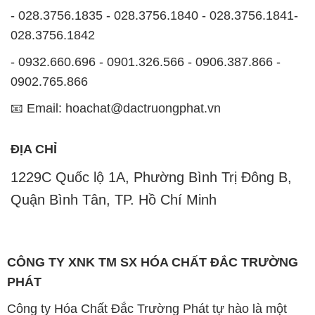
đáp ứng được yêu cầu của khách hàng. Chúng tôi tin
rằng sự hài lòng của đối tác là thành công của chúng
tôi và sự phát triển bền vững chỉ có thể đạt được khi
cùng nhau hợp tác và phát triển.
Với đội ngũ nhân viên chuyên nghiệp, giàu kinh
nghiệm và tận tâm, chúng tôi có khả năng đáp ứng
đa dạng các nhu cầu hóa chất của khách hàng từ các
ngành nghề và lĩnh vực sản xuất khác nhau. Quý
khách hàng có thể tin tưởng vào sự tư vấn chuyên
nghiệp và những giải pháp tối ưu mà chúng tôi cung
cấp.
Chúng tôi cam kết cung cấp những sản phẩm hóa
chất đảm bảo chất lượng và giá thành tốt nhất trên
thị trường. Sự hài lòng của khách hàng là động lực
để chúng tôi không ngừng nâng cao chất lượng dịch