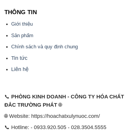
Công ty Hóa Chất Đắc Trường Phát tự hào là một
đơn vị hàng đầu trong lĩnh vực kinh doanh, phân phối
các loại hóa chất công nghiệp tại TP. Hồ Chí Minh.
Chúng tôi cam kết mang đến cho khách hàng sự hài
lòng và đáp ứng nhu cầu của họ một cách tốt nhất.
Với nhiều năm kinh nghiệm trong ngành, chúng tôi
hiểu rõ tầm quan trọng của chất lượng và giá trị của
sản phẩm. Chính vì vậy, chúng tôi luôn tìm kiếm và
cung cấp những sản phẩm hóa chất chất lượng cao
và giá thành hợp lý, đảm bảo mang lại lợi ích lớn
nhất cho khách hàng.
Chúng tôi coi trọng uy tín trong kinh doanh và luôn
đặt tiêu chí "kinh doanh nhưng không tách rời khỏi uy
tín" lên hàng đầu. Mỗi sản phẩm mà chúng tôi cung
cấp đều phải đạt được tiêu chuẩn chất lượng cao và