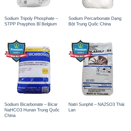
THÔNG TIN
Giới thiệu
Sản phẩm
Chính sách và quy định chung
Tin tức
Liên hệ
📞
PHÒNG KINH DOANH - CÔNG TY HÓA CHẤT
ĐẮC TRƯỜNG PHÁT
🌐
🌐 Website: https://hoachatxulynuoc.com/