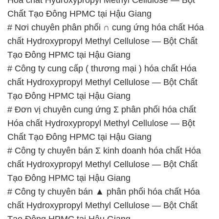
ĐẮC TRƯỜNG PHÁT
🌐
🌐 Website: https://hoachatxulynuoc.com/
📞 Hotline:
– 0933.920.505 – 028.3504.5555
– 028.3756.1835 – 028.3756.1840 –
028.3756.1841- 028.3756.1842
– 0932.660.696 – 0901.326.566 – 0906.387.866 –
0902.765.866
📧 Email: hoachat@dactruongphat.vn
GIỜ LÀM VIỆC TẠI CÔNG TY HÓA CHẤT ĐẮC
TRƯỜNG PHÁT
Thời gian làm việc
tại Hóa Chất Đắc Trường Phát
được tổ chức như sau: