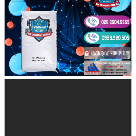
HOACHATXULYNUOC.COM | Công ty chuyên
phân phối & cung ứng hóa chất tại Thành phố
Hồ Chí Minh
Chúng tôi tự hào là một đối tác đáng tin cậy cho
ngành nông nghiệp và công nghiệp tại Việt Nam.
Với hơn một thập kỷ kinh nghiệm trong lĩnh vực
cung cấp hóa chất, Đắc Trường Phát đã và đang
đóng góp đáng kể vào sự phát triển bền vững của
các ngành này. Chúng tôi không chỉ cung cấp các
sản phẩm hóa chất chất lượng cao, mà còn cam kết
đảm bảo an toàn và tuân thủ mọi quy định và tiêu
chuẩn ngành.
Với sự phát triển không ngừng, chúng tôi đã mở
rộng danh mục sản phẩm để đáp ứng nhu cầu đa
dạng của khách hàng. Chúng tôi cung cấp các loại
hóa chất cần thiết cho nông nghiệp như phân bón,