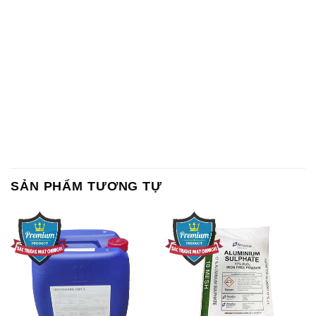
Oxit Titan KA100 – Tio2 Trung
Polymer Diafloc AP 120C
Quốc China
Mitsubishi Nhật Bản Japan