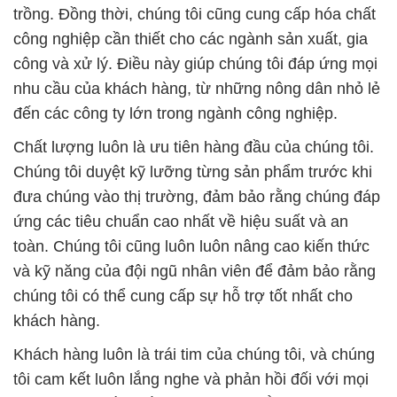
# Địa chỉ chuyên thương mại ≥ cung cấp hóa chất
Hóa chất Hydroxypropyl Methyl Cellulose — Bột
Chất Tạo Đông HPMC tại Hậu Giang
# Nơi chuyên phân phối ∩ cung ứng hóa chất Hóa
chất Hydroxypropyl Methyl Cellulose — Bột Chất
Tạo Đông HPMC tại Hậu Giang
# Công ty cung cấp ( thương mại ) hóa chất Hóa
chất Hydroxypropyl Methyl Cellulose — Bột Chất
Tạo Đông HPMC tại Hậu Giang
# Đơn vị chuyên cung ứng Σ phân phối hóa chất
Hóa chất Hydroxypropyl Methyl Cellulose — Bột
Chất Tạo Đông HPMC tại Hậu Giang
# Công ty chuyên bán Σ kinh doanh hóa chất Hóa
chất Hydroxypropyl Methyl Cellulose — Bột Chất
Tạo Đông HPMC tại Hậu Giang
# Công ty chuyên bán ▲ phân phối hóa chất Hóa