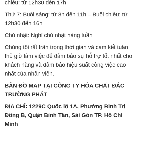
Chất Bảo Quản CMIT Thái
Phèn Nhôm – Al2(SO4)3 17%
Lan Thailand
Ấn Độ India
Chất tạo bọt Las P Tico Tank
Sodium Benzoate – Mốc Bột
IBC Bồn Việt Nam
Kalama Food Grade Mỹ Usa