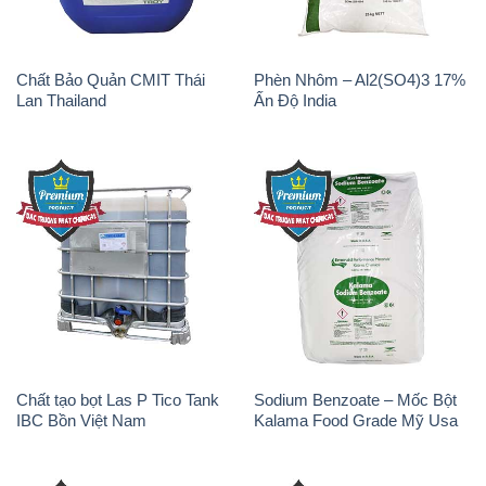
Sodium Tripoly Phosphate –
Sodium Percarbonate Dạng
STPP Prayphos Bỉ Belgium
Bột Trung Quốc China
Sodium Bicarbonate – Bicar
Natri Sunphit – NA2SO3 Thái
NaHCO3 Hunan Trung Quốc
Lan
China