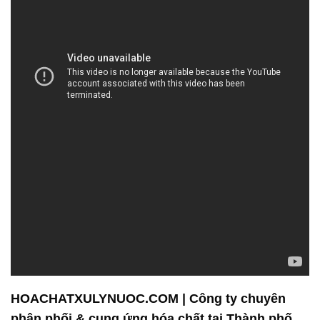
thuốc trừ sâu, và chất kích thích tăng trưởng cây
trồng. Đồng thời, chúng tôi cũng cung cấp hóa chất
công nghiệp cần thiết cho các ngành sản xuất, gia
công và xử lý. Điều này giúp chúng tôi đáp ứng mọi
nhu cầu của khách hàng, từ những nông dân nhỏ lẻ
đến các công ty lớn trong ngành công nghiệp.
Chất lượng luôn là ưu tiên hàng đầu của chúng tôi.
Chúng tôi duyệt kỹ lưỡng từng sản phẩm trước khi
đưa chúng vào thị trường, đảm bảo rằng chúng đáp
ứng các tiêu chuẩn cao nhất về hiệu suất và an
toàn. Chúng tôi cũng luôn luôn nâng cao kiến thức
và kỹ năng của đội ngũ nhân viên để đảm bảo rằng
chúng tôi có thể cung cấp sự hỗ trợ tốt nhất cho
khách hàng.
Khách hàng luôn là trái tim của chúng tôi, và chúng