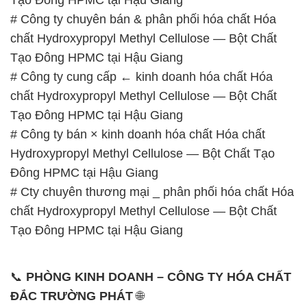
Thứ 2 đến thứ 6: Buổi sáng: từ 8h đến 11h – Buổi
chiều: từ 12h30 đến 17h
Thứ 7: Buổi sáng: từ 8h đến 11h – Buổi chiều: từ
12h30 đến 16h
Chủ nhật: Nghỉ chủ nhật hàng tuần
Chúng tôi rất trân trọng thời gian và cam kết tuân
thủ giờ làm việc để đảm bảo sự hỗ trợ tốt nhất cho
khách hàng và đảm bảo hiệu suất công việc cao
nhất của nhân viên.
BẢN ĐỒ MAP TẠI CÔNG TY HÓA CHẤT ĐẮC
TRƯỜNG PHÁT
ĐỊA CHỈ: 1229C Quốc lộ 1A, Phường Bình Trị
Đông B, Quận Bình Tân, Sài Gòn TP. Hồ Chí
Minh