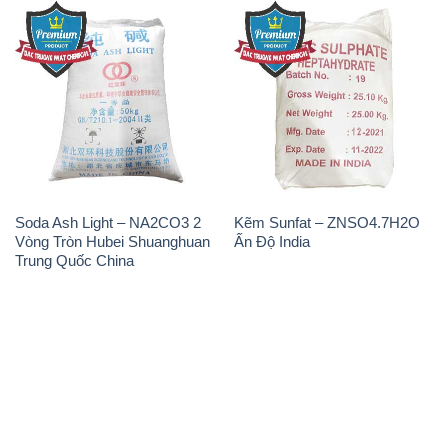
📞 Hotline: - 0933.920.505 - 028.3504.5555
- 028.3756.1835 - 028.3756.1840 - 028.3756.1841-
028.3756.1842
- 0932.660.696 - 0901.326.566 - 0906.387.866 -
0902.765.866
📧 Email: hoachat@dactruongphat.vn
ĐỊA CHỈ
1229C Quốc lộ 1A, Phường Bình Trị Đông B,
Quận Bình Tân, TP. Hồ Chí Minh
CÔNG TY XNK TM SX HÓA CHẤT ĐẮC TRƯỜNG
PHÁT