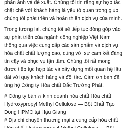
chất Hydroxypropyl Methyl Cellulose — Bột Chất
Tạo Đông HPMC tại Hậu Giang
# Công ty chuyên bán & phân phối hóa chất Hóa
chất Hydroxypropyl Methyl Cellulose — Bột Chất
Tạo Đông HPMC tại Hậu Giang
# Công ty cung cấp ← kinh doanh hóa chất Hóa
chất Hydroxypropyl Methyl Cellulose — Bột Chất
Tạo Đông HPMC tại Hậu Giang
# Công ty bán × kinh doanh hóa chất Hóa chất
Hydroxypropyl Methyl Cellulose — Bột Chất Tạo
Đông HPMC tại Hậu Giang
# Cty chuyên thương mại _ phân phối hóa chất Hóa
chất Hydroxypropyl Methyl Cellulose — Bột Chất
Tạo Đông HPMC tại Hậu Giang
📞
PHÒNG KINH DOANH – CÔNG TY HÓA CHẤT