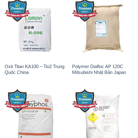
Soda Ash Light – NA2CO3 2
Kẽm Sunfat – ZNSO4.7H2O
Vòng Tròn Hubei Shuanghuan
Ấn Độ India
Trung Quốc China