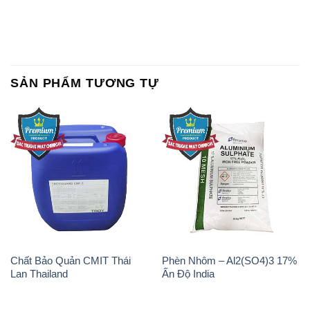
SẢN PHẨM TƯƠNG TỰ
Chất Bảo Quản CMIT Thái
Phèn Nhôm – Al2(SO4)3 17%
Lan Thailand
Ấn Độ India