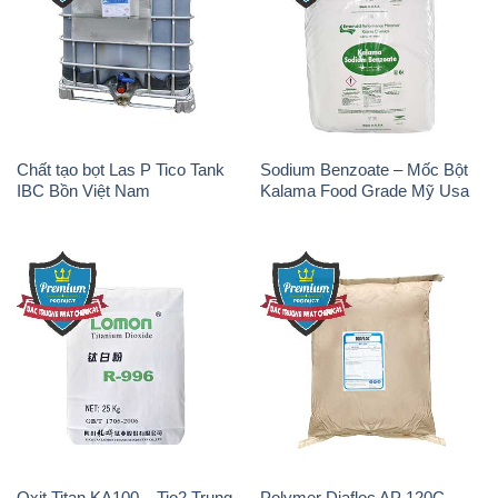
Chất tạo bọt Las P Tico Tank
Sodium Benzoate – Mốc Bột
IBC Bồn Việt Nam
Kalama Food Grade Mỹ Usa
Oxit Titan KA100 – Tio2 Trung
Polymer Diafloc AP 120C