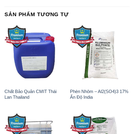
SẢN PHẨM TƯƠNG TỰ
Chất Bảo Quản CMIT Thái
Phèn Nhôm – Al2(SO4)3 17%
Lan Thailand
Ấn Độ India