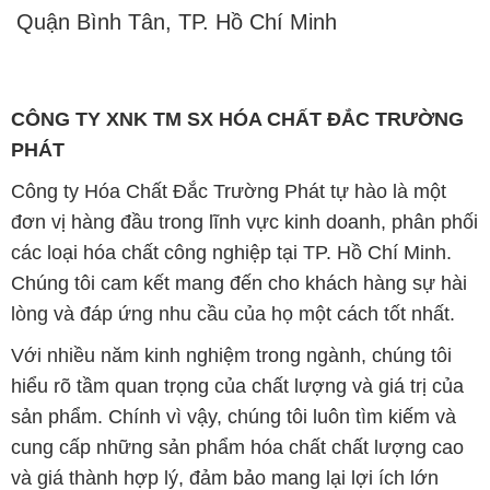
Chúng tôi cam kết mang đến cho khách hàng sự hài
lòng và đáp ứng nhu cầu của họ một cách tốt nhất.
Với nhiều năm kinh nghiệm trong ngành, chúng tôi
hiểu rõ tầm quan trọng của chất lượng và giá trị của
sản phẩm. Chính vì vậy, chúng tôi luôn tìm kiếm và
cung cấp những sản phẩm hóa chất chất lượng cao
và giá thành hợp lý, đảm bảo mang lại lợi ích lớn
nhất cho khách hàng.
Chúng tôi coi trọng uy tín trong kinh doanh và luôn
đặt tiêu chí "kinh doanh nhưng không tách rời khỏi uy
tín" lên hàng đầu. Mỗi sản phẩm mà chúng tôi cung
cấp đều phải đạt được tiêu chuẩn chất lượng cao và
đáp ứng được yêu cầu của khách hàng. Chúng tôi tin
rằng sự hài lòng của đối tác là thành công của chúng
tôi và sự phát triển bền vững chỉ có thể đạt được khi