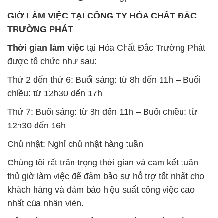
12h30 đến 16h
Chủ nhật: Nghỉ chủ nhật hàng tuần
Chúng tôi rất trân trọng thời gian và cam kết tuân
thủ giờ làm việc để đảm bảo sự hỗ trợ tốt nhất cho
khách hàng và đảm bảo hiệu suất công việc cao
nhất của nhân viên.
BẢN ĐỒ MAP TẠI CÔNG TY HÓA CHẤT ĐẮC
TRƯỜNG PHÁT
ĐỊA CHỈ: 1229C Quốc lộ 1A, Phường Bình Trị
Đông B, Quận Bình Tân, Sài Gòn TP. Hồ Chí
Minh