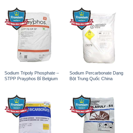
Sodium Tripoly Phosphate –
Sodium Percarbonate Dạng
STPP Prayphos Bỉ Belgium
Bột Trung Quốc China
Sodium Bicarbonate – Bicar
Natri Sunphit – NA2SO3 Thái
NaHCO3 Hunan Trung Quốc
Lan
China