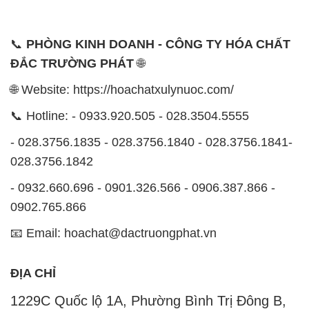
- 0932.660.696 - 0901.326.566 - 0906.387.866 -
0902.765.866
📧 Email: hoachat@dactruongphat.vn
ĐỊA CHỈ
1229C Quốc lộ 1A, Phường Bình Trị Đông B,
Quận Bình Tân, TP. Hồ Chí Minh
CÔNG TY XNK TM SX HÓA CHẤT ĐẮC TRƯỜNG
PHÁT
Công ty Hóa Chất Đắc Trường Phát tự hào là một
đơn vị hàng đầu trong lĩnh vực kinh doanh, phân phối
các loại hóa chất công nghiệp tại TP. Hồ Chí Minh.