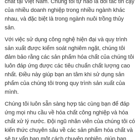
phẩm của chúng tôi trong quy trình sản xuất của
mình.
Chúng tôi luôn sẵn sàng hợp tác cùng bạn để đáp
ứng mọi nhu cầu về hóa chất công nghiệp và hóa
chất xử lý nước. Đội ngũ nhân viên của chúng tôi có
kiến thức chuyên sâu về các sản phẩm hóa chất và
sẽ tư vấn bạn một cách chuyên nghiệp, giúp bạn
tìm ra giải pháp tối ưu cho nhu cầu cụ thể của bạn.
Chúng tôi xin gửi lời tri ân đến quý khách hàng đã
ủng hộ Công ty Hóa Chất Đắc Trường Phát suốt
thời gian qua. Chúng tôi cam kết tiếp tục nỗ lực
không ngừng để cung cấp chất lượng và dịch vụ tốt
nhất cho bạn, và hy vọng sẽ tiếp tục hợp tác thành
công trong tương lai.
# Nơi kinh doanh × phân phối hóa chất Hóa chất