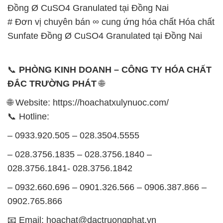
– 0933.920.505 – 028.3504.5555
– 028.3756.1835 – 028.3756.1840 –
028.3756.1841- 028.3756.1842
– 0932.660.696 – 0901.326.566 – 0906.387.866 –
0902.765.866
📧 Email: hoachat@dactruongphat.vn
GIỜ LÀM VIỆC TẠI CÔNG TY HÓA CHẤT ĐẮC
TRƯỜNG PHÁT
Thời gian làm việc
tại Hóa Chất Đắc Trường Phát
được tổ chức như sau:
Thứ 2 đến thứ 6: Buổi sáng: từ 8h đến 11h – Buổi
chiều: từ 12h30 đến 17h
Thứ 7: Buổi sáng: từ 8h đến 11h – Buổi chiều: từ