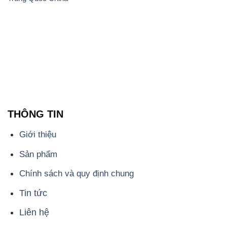
Giới thiệu
Sản phẩm
Chính sách và quy định chung
Tin tức
Liên hệ
📞
PHÒNG KINH DOANH - CÔNG TY HÓA CHẤT
ĐẮC TRƯỜNG PHÁT
🌐
🌐 Website: https://hoachatxulynuoc.com/
📞 Hotline: - 0933.920.505 - 028.3504.5555
- 028.3756.1835 - 028.3756.1840 - 028.3756.1841-
028.3756.1842