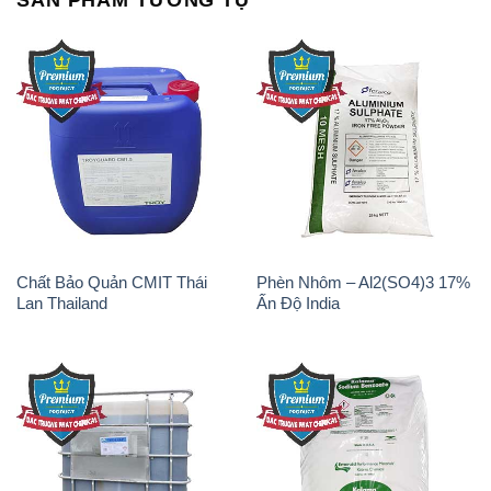
Chất Bảo Quản CMIT Thái
Phèn Nhôm – Al2(SO4)3 17%
Lan Thailand
Ấn Độ India
Chất tạo bọt Las P Tico Tank
Sodium Benzoate – Mốc Bột
IBC Bồn Việt Nam
Kalama Food Grade Mỹ Usa