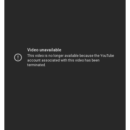
HOACHATXULYNUOC.COM | Công ty cung cấp
và bán hóa chất tại Thành phố Hồ Chí Minh
Công ty Hóa Chất Đắc Trường Phát là một đối tác
đáng tin cậy cho quý khách hàng trong lĩnh vực hóa
chất công nghiệp và hóa chất xử lý nước. Chúng tôi
hiểu rằng nguồn cung cấp hóa chất đáng tin cậy là