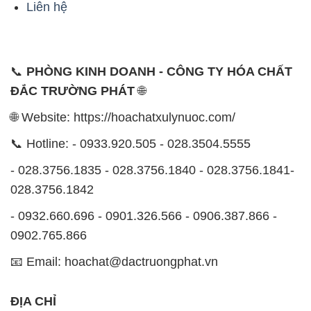
ĐẮC TRƯỜNG PHÁT
🌐
🌐 Website: https://hoachatxulynuoc.com/
📞 Hotline: - 0933.920.505 - 028.3504.5555
- 028.3756.1835 - 028.3756.1840 - 028.3756.1841-
028.3756.1842
- 0932.660.696 - 0901.326.566 - 0906.387.866 -
0902.765.866
📧 Email: hoachat@dactruongphat.vn
ĐỊA CHỈ
1229C Quốc lộ 1A, Phường Bình Trị Đông B,
Quận Bình Tân, TP. Hồ Chí Minh