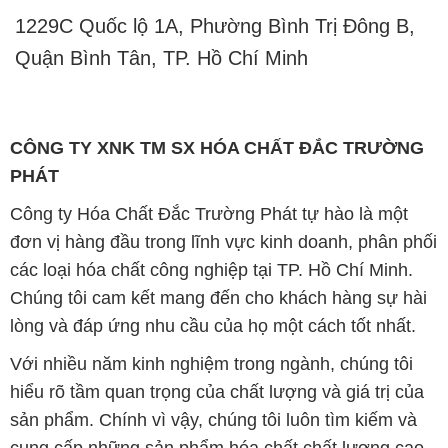
CÔNG TY XNK TM SX HÓA CHẤT ĐẮC TRƯỜNG
PHÁT
Công ty Hóa Chất Đắc Trường Phát tự hào là một
đơn vị hàng đầu trong lĩnh vực kinh doanh, phân phối
các loại hóa chất công nghiệp tại TP. Hồ Chí Minh.
Chúng tôi cam kết mang đến cho khách hàng sự hài
lòng và đáp ứng nhu cầu của họ một cách tốt nhất.
Với nhiều năm kinh nghiệm trong ngành, chúng tôi
hiểu rõ tầm quan trọng của chất lượng và giá trị của
sản phẩm. Chính vì vậy, chúng tôi luôn tìm kiếm và
cung cấp những sản phẩm hóa chất chất lượng cao
và giá thành hợp lý, đảm bảo mang lại lợi ích lớn
nhất cho khách hàng.
Chúng tôi coi trọng uy tín trong kinh doanh và luôn
đặt tiêu chí "kinh doanh nhưng không tách rời khỏi uy