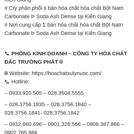
📞
PHÒNG KINH DOANH – CÔNG TY HÓA CHẤT
ĐẮC TRƯỜNG PHÁT
🌐
🌐 Website: https://hoachatxulynuoc.com/
📞 Hotline:
– 0933.920.505 – 028.3504.5555
– 028.3756.1835 – 028.3756.1840 –
028.3756.1841- 028.3756.1842
– 0932.660.696 – 0901.326.566 – 0906.387.866 –
0902.765.866
📧 Email: hoachat@dactruongphat.vn
GIỜ LÀM VIỆC TẠI CÔNG TY HÓA CHẤT ĐẮC
TRƯỜNG PHÁT