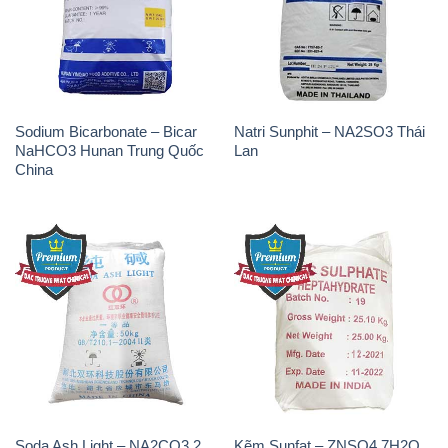
Sodium Bicarbonate – Bicar
Natri Sunphit – NA2SO3 Thái
NaHCO3 Hunan Trung Quốc
Lan
China
Soda Ash Light – NA2CO3 2
Kẽm Sunfat – ZNSO4.7H2O
Vòng Tròn Hubei Shuanghuan
Ấn Độ India
Trung Quốc China