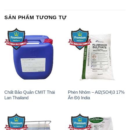
SẢN PHẨM TƯƠNG TỰ
Chất Bảo Quản CMIT Thái
Phèn Nhôm – Al2(SO4)3 17%
Lan Thailand
Ấn Độ India