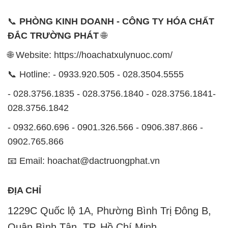
📞
PHÒNG KINH DOANH - CÔNG TY HÓA CHẤT
ĐẮC TRƯỜNG PHÁT
🌐
🌐 Website: https://hoachatxulynuoc.com/
📞 Hotline: - 0933.920.505 - 028.3504.5555
- 028.3756.1835 - 028.3756.1840 - 028.3756.1841-
028.3756.1842
- 0932.660.696 - 0901.326.566 - 0906.387.866 -
0902.765.866
📧 Email: hoachat@dactruongphat.vn
ĐỊA CHỈ
1229C Quốc lộ 1A, Phường Bình Trị Đông B,
Quận Bình Tân, TP. Hồ Chí Minh