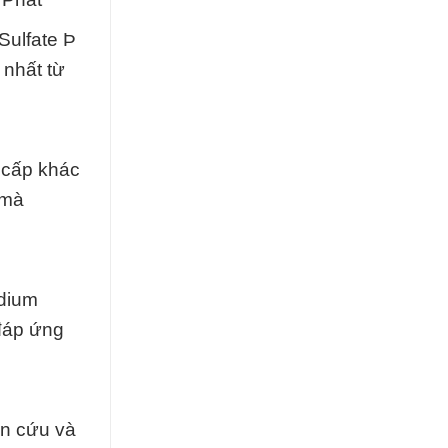
Sulfate Þ
 nhất từ
 cấp khác
 mà
odium
 đáp ứng
ên cứu và