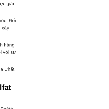
ợc giải
móc. Đối
h xây
ch hàng
i với sự
óa Chất
fat
 Phát**