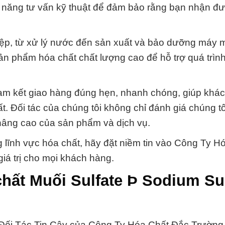
 năng tư vấn kỹ thuật để đảm bảo rằng bạn nhận đư
ệp, từ xử lý nước đến sản xuất và bảo dưỡng máy 
ản phẩm hóa chất chất lượng cao để hỗ trợ quá trìn
am kết giao hàng đúng hẹn, nhanh chóng, giúp khá
uất. Đối tác của chúng tôi không chỉ đánh giá chúng tô
nâng cao của sản phẩm và dịch vụ.
g lĩnh vực hóa chất, hãy đặt niềm tin vào Công Ty H
iá trị cho mọi khách hàng.
hất Muối Sulfate Þ Sodium Sul
 Đối Tác Tin Cậy của Công Ty Hóa Chất Đắc Trường