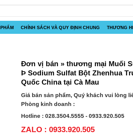
 PHẨM
CHÍNH SÁCH VÀ QUY ĐỊNH CHUNG
THƯƠNG H
Đơn vị bán » thương mại Muối S
Þ Sodium Sulfat Bột Zhenhua T
Quốc China tại Cà Mau
Giá bán sản phẩm, Quý khách vui lòng li
Phòng kinh doanh :
Hotline : 028.3504.5555 - 0933.920.505
ZALO : 0933.920.505