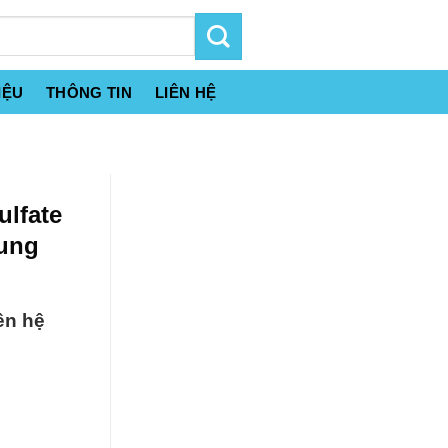
IỆU
THÔNG TIN
LIÊN HỆ
ulfate
rung
ên hệ