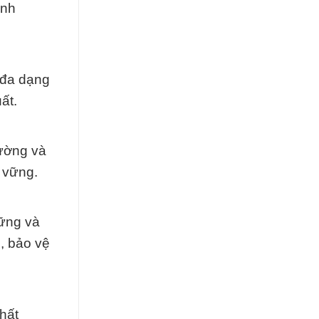
anh
 đa dạng
ất.
rường và
 vững.
vững và
, bảo vệ
hất