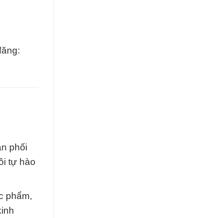
đăng:
ân phối
ôi tự hào
ực phẩm,
kinh