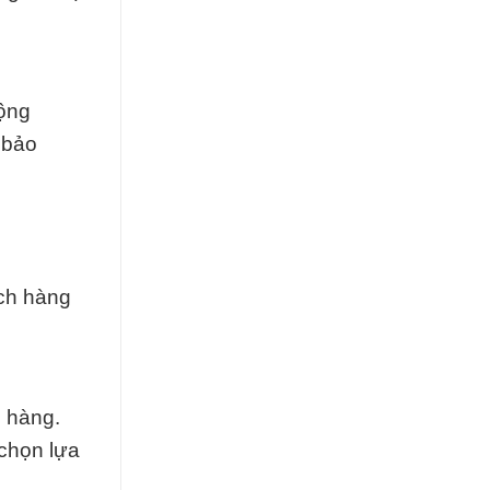
ộng
 bảo
ách hàng
 hàng.
 chọn lựa