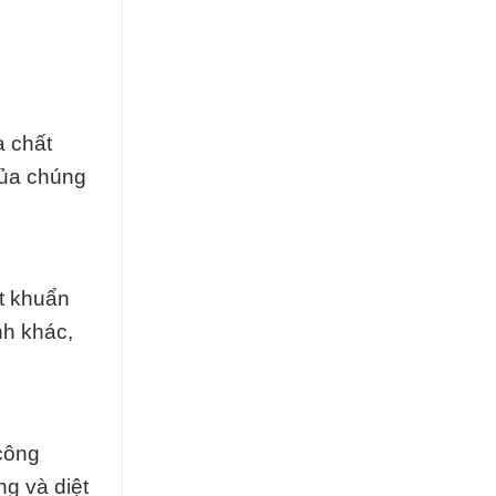
a chất
của chúng
t khuẩn
nh khác,
công
ng và diệt