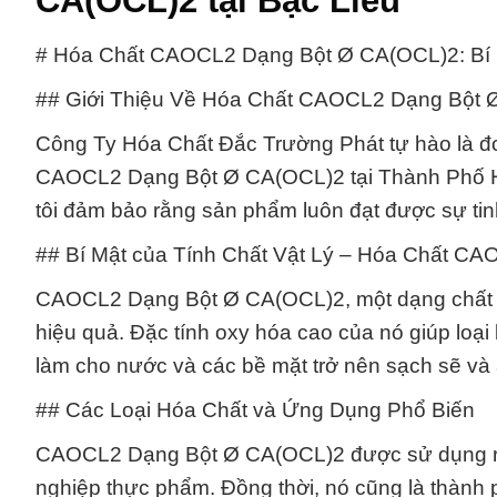
CA(OCL)2 tại Bạc Liêu
# Hóa Chất CAOCL2 Dạng Bột Ø CA(OCL)2: Bí 
## Giới Thiệu Về Hóa Chất CAOCL2 Dạng Bột
Công Ty Hóa Chất Đắc Trường Phát tự hào là đơ
CAOCL2 Dạng Bột Ø CA(OCL)2 tại Thành Phố Hồ
tôi đảm bảo rằng sản phẩm luôn đạt được sự tinh
## Bí Mật của Tính Chất Vật Lý – Hóa Chất C
CAOCL2 Dạng Bột Ø CA(OCL)2, một dạng chất bộ
hiệu quả. Đặc tính oxy hóa cao của nó giúp loại 
làm cho nước và các bề mặt trở nên sạch sẽ và 
## Các Loại Hóa Chất và Ứng Dụng Phổ Biến
CAOCL2 Dạng Bột Ø CA(OCL)2 được sử dụng rộng
nghiệp thực phẩm. Đồng thời, nó cũng là thành p