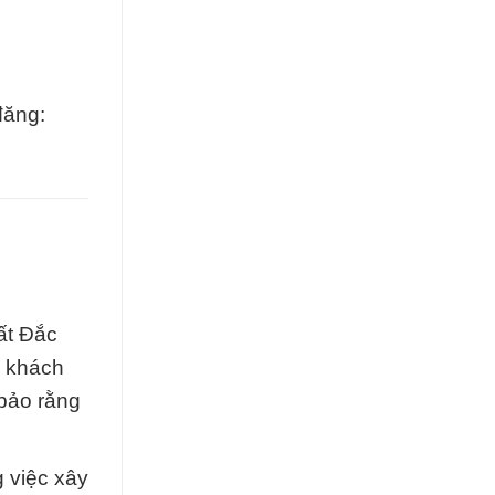
đăng:
ất Đắc
i khách
 bảo rằng
 việc xây