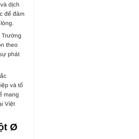
và dịch
lực để đảm
lòng.
c Trường
ôn theo
sự phát
Đắc
iệp và tổ
để mang
i Việt
ột Ø