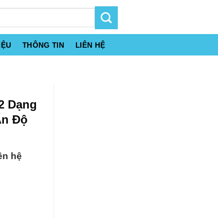
IỆU
THÔNG TIN
LIÊN HỆ
2 Dạng
Ấn Độ
ên hệ