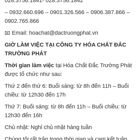
028.3756.1841- 028.3756.1842
– 0932.660.696 – 0901.326.566 – 0906.387.866 –
0902.765.866
📧 Email: hoachat@dactruongphat.vn
GIỜ LÀM VIỆC TẠI CÔNG TY HÓA CHẤT ĐẮC
TRƯỜNG PHÁT
Thời gian làm việc
tại Hóa Chất Đắc Trường Phát
được tổ chức như sau:
Thứ 2 đến thứ 6: Buổi sáng: từ 8h đến 11h – Buổi
chiều: từ 12h30 đến 17h
Thứ 7: Buổi sáng: từ 8h đến 11h – Buổi chiều: từ
12h30 đến 16h
Chủ nhật: Nghỉ chủ nhật hàng tuần
Chúng tôi rất trân trọng thời gian và cam kết tuân