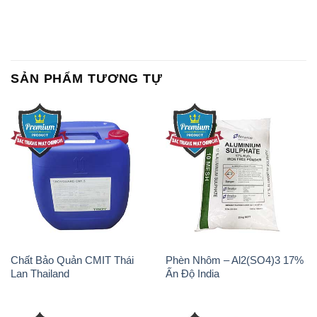
SẢN PHẨM TƯƠNG TỰ
Chất Bảo Quản CMIT Thái
Phèn Nhôm – Al2(SO4)3 17%
Lan Thailand
Ấn Độ India