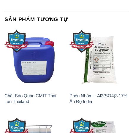
SẢN PHẨM TƯƠNG TỰ
Chất Bảo Quản CMIT Thái
Phèn Nhôm – Al2(SO4)3 17%
Lan Thailand
Ấn Độ India