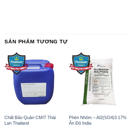
SẢN PHẨM TƯƠNG TỰ
Chất Bảo Quản CMIT Thái
Phèn Nhôm – Al2(SO4)3 17%
Lan Thailand
Ấn Độ India