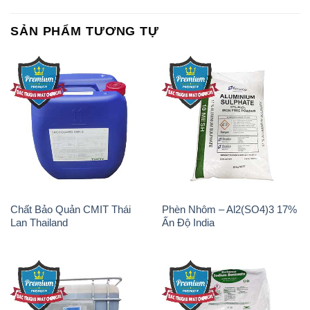
SẢN PHẨM TƯƠNG TỰ
Chất Bảo Quản CMIT Thái
Phèn Nhôm – Al2(SO4)3 17%
Lan Thailand
Ấn Độ India