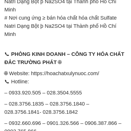
Natri Dạng Bột þ Na2SO4 tại Thành phố Hồ Chí
Minh
# Nơi cung ứng ≥ bán hóa chất hóa chất Sulfate
Natri Dạng Bột þ Na2SO4 tại Thành phố Hồ Chí
Minh
📞
PHÒNG KINH DOANH – CÔNG TY HÓA CHẤT
ĐẮC TRƯỜNG PHÁT
🌐
🌐 Website: https://hoachatxulynuoc.com/
📞 Hotline:
– 0933.920.505 – 028.3504.5555
– 028.3756.1835 – 028.3756.1840 –
028.3756.1841- 028.3756.1842
– 0932.660.696 – 0901.326.566 – 0906.387.866 –