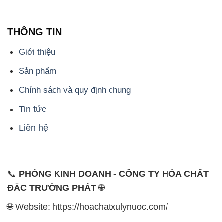
Sản phẩm
Chính sách và quy định chung
Tin tức
Liên hệ
📞
PHÒNG KINH DOANH - CÔNG TY HÓA CHẤT
ĐẮC TRƯỜNG PHÁT
🌐
🌐 Website: https://hoachatxulynuoc.com/
📞 Hotline: - 0933.920.505 - 028.3504.5555
- 028.3756.1835 - 028.3756.1840 - 028.3756.1841-
028.3756.1842
- 0932.660.696 - 0901.326.566 - 0906.387.866 -