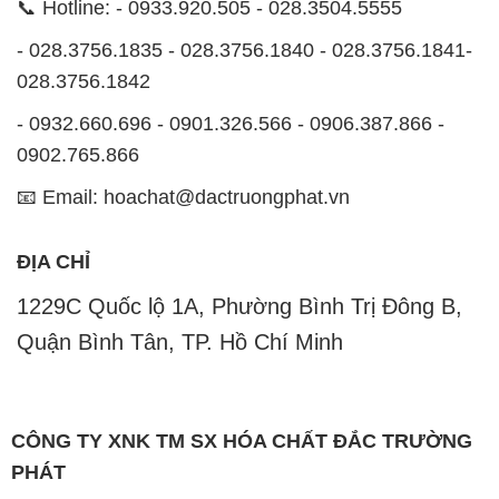
0902.765.866
📧 Email: hoachat@dactruongphat.vn
ĐỊA CHỈ
1229C Quốc lộ 1A, Phường Bình Trị Đông B,
Quận Bình Tân, TP. Hồ Chí Minh
CÔNG TY XNK TM SX HÓA CHẤT ĐẮC TRƯỜNG
PHÁT
Công ty Hóa Chất Đắc Trường Phát tự hào là một
đơn vị hàng đầu trong lĩnh vực kinh doanh, phân phối
các loại hóa chất công nghiệp tại TP. Hồ Chí Minh.
Chúng tôi cam kết mang đến cho khách hàng sự hài