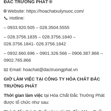
– 028.3756.1835 – 028.3756.1840 –
028.3756.1841- 028.3756.1842
– 0932.660.696 – 0901.326.566 – 0906.387.866 –
0902.765.866
📧 Email: hoachat@dactruongphat.vn
GIỜ LÀM VIỆC TẠI CÔNG TY HÓA CHẤT ĐẮC
TRƯỜNG PHÁT
Thời gian làm việc
tại Hóa Chất Đắc Trường Phát
được tổ chức như sau:
Thứ 2 đến thứ 6: Buổi sáng: từ 8h đến 11h – Buổi
chiều: từ 12h30 đến 17h
Thứ 7: Buổi sáng: từ 8h đến 11h – Buổi chiều: từ
12h30 đến 16h