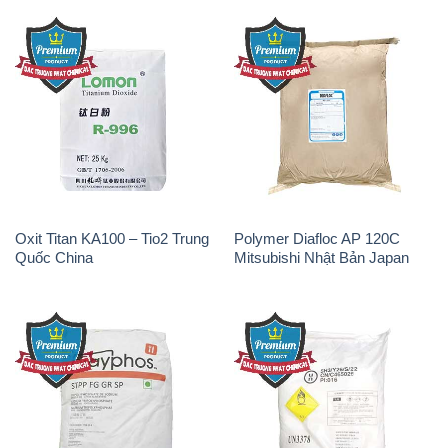
Oxit Titan KA100 – Tio2 Trung
Polymer Diafloc AP 120C
Quốc China
Mitsubishi Nhật Bản Japan
Sodium Tripoly Phosphate –
Sodium Percarbonate Dạng
STPP Prayphos Bỉ Belgium
Bột Trung Quốc China