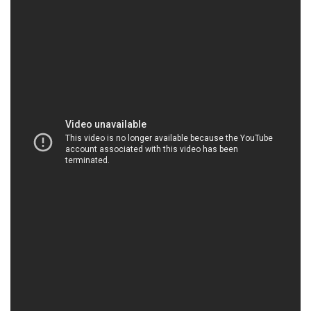
HOACHATXULYNUOC.COM | Công ty cung ứng
và kinh doanh hóa chất tại Thành phố Hồ Chí