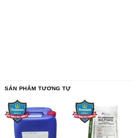
SẢN PHẨM TƯƠNG TỰ
Chất Bảo Quản CMIT Thái
Phèn Nhôm – Al2(SO4)3 17%
Lan Thailand
Ấn Độ India