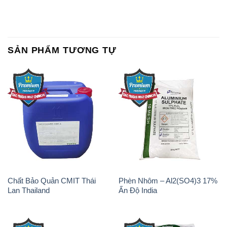
SẢN PHẨM TƯƠNG TỰ
Chất Bảo Quản CMIT Thái
Phèn Nhôm – Al2(SO4)3 17%
Lan Thailand
Ấn Độ India