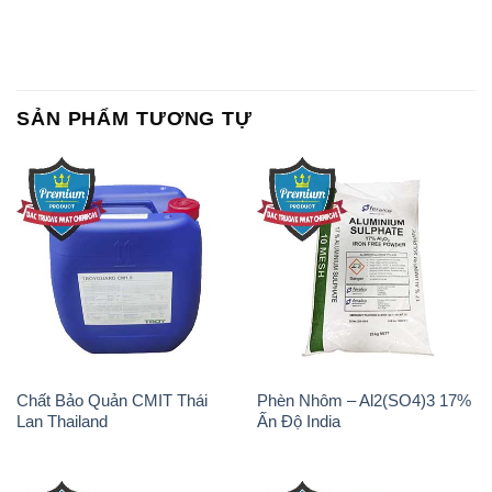
SẢN PHẨM TƯƠNG TỰ
Chất Bảo Quản CMIT Thái
Phèn Nhôm – Al2(SO4)3 17%
Lan Thailand
Ấn Độ India