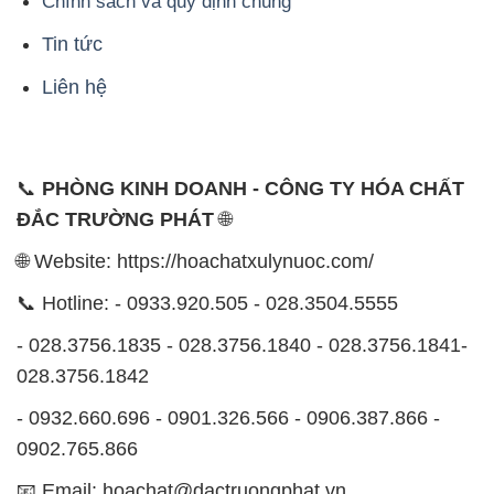
Chính sách và quy định chung
Tin tức
Liên hệ
📞
PHÒNG KINH DOANH - CÔNG TY HÓA CHẤT
ĐẮC TRƯỜNG PHÁT
🌐
🌐 Website: https://hoachatxulynuoc.com/
📞 Hotline: - 0933.920.505 - 028.3504.5555
- 028.3756.1835 - 028.3756.1840 - 028.3756.1841-
028.3756.1842
- 0932.660.696 - 0901.326.566 - 0906.387.866 -
0902.765.866
📧 Email: hoachat@dactruongphat.vn