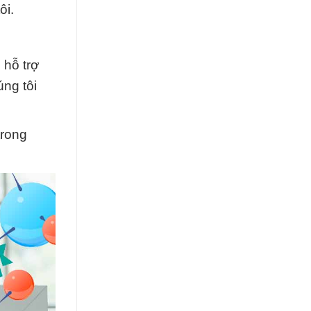
ôi.
 hỗ trợ
ng tôi
trong