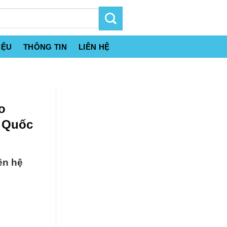
IỆU
THÔNG TIN
LIÊN HỆ
o
n Quốc
ên hệ