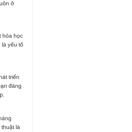
luôn ở
t hóa học
 là yếu tố
át triển
bạn đáng
p.
 hàng
thuật là