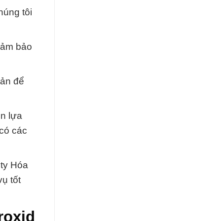
húng tôi
 đảm bảo
bản để
ọn lựa
 có các
 ty Hóa
ụ tốt
roxid