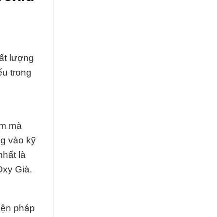
ất lượng
ếu trong
ẩm mà
ng vào kỹ
nhất là
Oxy Già.
iện pháp