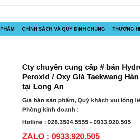
 PHẨM
CHÍNH SÁCH VÀ QUY ĐỊNH CHUNG
THƯƠNG H
Cty chuyên cung cấp # bán Hydr
Peroxid / Oxy Già Taekwang Hà
tại Long An
Giá bán sản phẩm, Quý khách vui lòng li
Phòng kinh doanh :
Hotline : 028.3504.5555 - 0933.920.505
ZALO : 0933.920.505