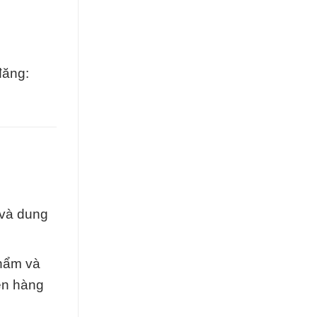
đăng:
 và dung
phẩm và
ên hàng