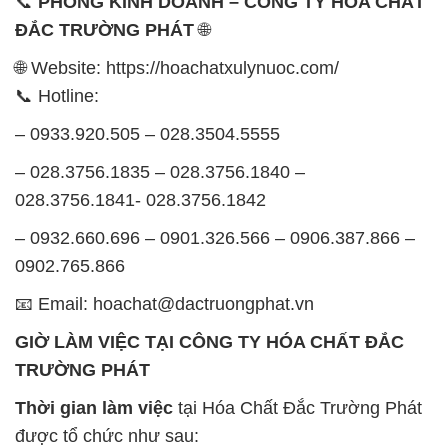
📞
PHÒNG KINH DOANH – CÔNG TY HÓA CHẤT
ĐẮC TRƯỜNG PHÁT
🌐
🌐 Website: https://hoachatxulynuoc.com/
📞 Hotline:
– 0933.920.505 – 028.3504.5555
– 028.3756.1835 – 028.3756.1840 –
028.3756.1841- 028.3756.1842
– 0932.660.696 – 0901.326.566 – 0906.387.866 –
0902.765.866
📧 Email: hoachat@dactruongphat.vn
GIỜ LÀM VIỆC TẠI CÔNG TY HÓA CHẤT ĐẮC
TRƯỜNG PHÁT
Thời gian làm việc
tại Hóa Chất Đắc Trường Phát
được tổ chức như sau: