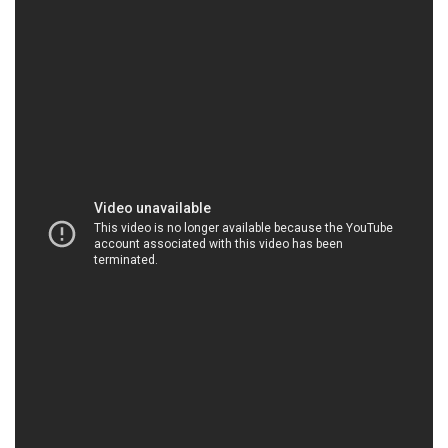
HOACHATXULYNUOC.COM | Công ty cung ứng
và kinh doanh hóa chất tại Thành phố Hồ Chí
Minh
Công ty Hóa chất Đắc Trường Phát tự hào giới
thiệu về cam kết của chúng tôi đối với việc cung cấp