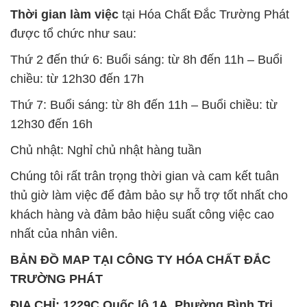
Chúng tôi rất trân trọng thời gian và cam kết tuân
thủ giờ làm việc để đảm bảo sự hỗ trợ tốt nhất cho
khách hàng và đảm bảo hiệu suất công việc cao
nhất của nhân viên.
BẢN ĐỒ MAP TẠI CÔNG TY HÓA CHẤT ĐẮC
TRƯỜNG PHÁT
ĐỊA CHỈ: 1229C Quốc lộ 1A, Phường Bình Trị
Đông B, Quận Bình Tân, Sài Gòn TP. Hồ Chí
Minh