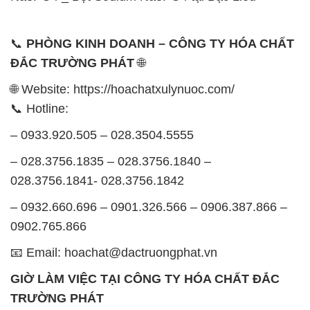
028.3756.1841- 028.3756.1842
– 0932.660.696 – 0901.326.566 – 0906.387.866 –
0902.765.866
📧 Email: hoachat@dactruongphat.vn
GIỜ LÀM VIỆC TẠI CÔNG TY HÓA CHẤT ĐẮC
TRƯỜNG PHÁT
Thời gian làm việc
tại Hóa Chất Đắc Trường Phát
được tổ chức như sau:
Thứ 2 đến thứ 6: Buổi sáng: từ 8h đến 11h – Buổi
chiều: từ 12h30 đến 17h
Thứ 7: Buổi sáng: từ 8h đến 11h – Buổi chiều: từ
12h30 đến 16h
Chủ nhật: Nghỉ chủ nhật hàng tuần