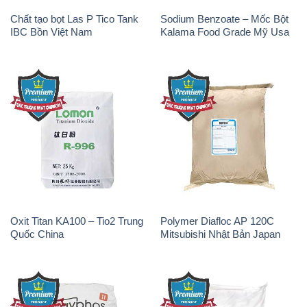
Oxit Titan KA100 – Tio2 Trung
Polymer Diafloc AP 120C
Quốc China
Mitsubishi Nhật Bản Japan
Sodium Tripoly Phosphate –
Sodium Percarbonate Dạng
STPP Prayphos Bỉ Belgium
Bột Trung Quốc China