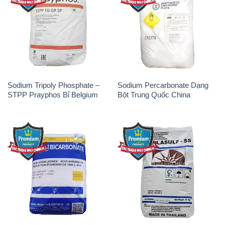
Sodium Bicarbonate – Bicar
Natri Sunphit – NA2SO3 Thái
NaHCO3 Hunan Trung Quốc
Lan
China