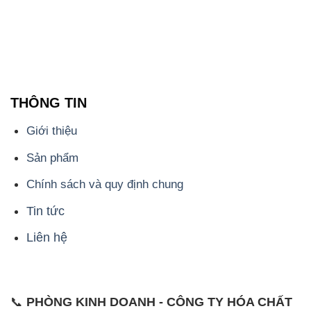
Chính sách và quy định chung
Tin tức
Liên hệ
📞
PHÒNG KINH DOANH - CÔNG TY HÓA CHẤT
ĐẮC TRƯỜNG PHÁT
🌐
🌐 Website: https://hoachatxulynuoc.com/
📞 Hotline: - 0933.920.505 - 028.3504.5555
- 028.3756.1835 - 028.3756.1840 - 028.3756.1841-
028.3756.1842
- 0932.660.696 - 0901.326.566 - 0906.387.866 -
0902.765.866