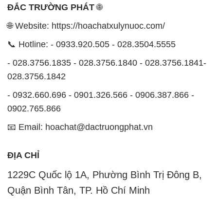
📧 Email: hoachat@dactruongphat.vn
ĐỊA CHỈ
1229C Quốc lộ 1A, Phường Bình Trị Đông B,
Quận Bình Tân, TP. Hồ Chí Minh
CÔNG TY XNK TM SX HÓA CHẤT ĐẮC TRƯỜNG
PHÁT
Công ty Hóa Chất Đắc Trường Phát tự hào là một
đơn vị hàng đầu trong lĩnh vực kinh doanh, phân phối
các loại hóa chất công nghiệp tại TP. Hồ Chí Minh.
Chúng tôi cam kết mang đến cho khách hàng sự hài
lòng và đáp ứng nhu cầu của họ một cách tốt nhất.