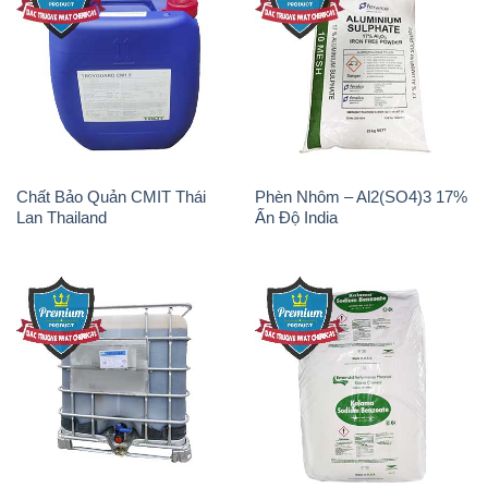
Chất tạo bọt Las P Tico Tank
Sodium Benzoate – Mốc Bột
IBC Bồn Việt Nam
Kalama Food Grade Mỹ Usa