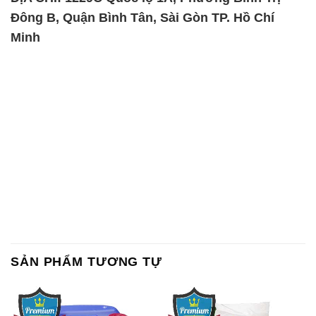
SẢN PHẨM TƯƠNG TỰ
Chất Bảo Quản CMIT Thái
Phèn Nhôm – Al2(SO4)3 17%
Lan Thailand
Ấn Độ India