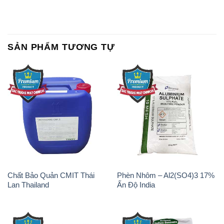
SẢN PHẨM TƯƠNG TỰ
Chất Bảo Quản CMIT Thái
Phèn Nhôm – Al2(SO4)3 17%
Lan Thailand
Ấn Độ India