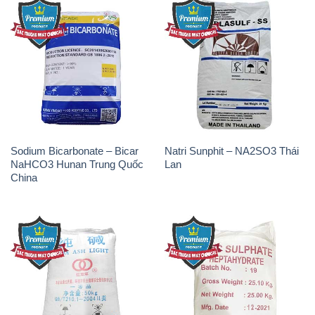
Soda Ash Light – NA2CO3 2
Kẽm Sunfat – ZNSO4.7H2O
Vòng Tròn Hubei Shuanghuan
Ấn Độ India
Trung Quốc China
THÔNG TIN