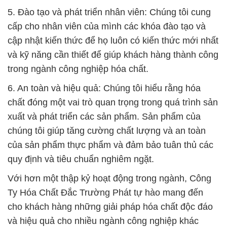
Ty Hóa Chất Đắc Trường Phát tự hào mang đến
cho khách hàng những giải pháp hóa chất độc đáo
và hiệu quả cho nhiều ngành công nghiệp khác
nhau.
# Đơn vị chuyên cung cấp ▲ bán hóa chất Flakes
Natri Sunfua & Đá Thối tại An Giang
# Công ty bán [ cung cấp ] hóa chất Flakes Natri
Sunfua & Đá Thối tại An Giang
# Đơn vị phân phối ↔ thương mại hóa chất Flakes
Natri Sunfua & Đá Thối tại An Giang
# Công ty bán √ cung ứng hóa chất Flakes Natri
Sunfua & Đá Thối tại An Giang
# Nơi cung ứng ═ phân phối hóa chất Flakes Natri
Sunfua & Đá Thối tại An Giang
# Cty chuyên thương mại ← cung cấp hóa chất
Flakes Natri Sunfua & Đá Thối tại An Giang