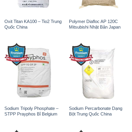
STPP Prayphos Bỉ Belgium
Bột Trung Quốc China
Sodium Bicarbonate – Bicar
Natri Sunphit – NA2SO3 Thái
NaHCO3 Hunan Trung Quốc
Lan
China