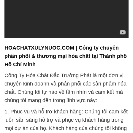
1. Phục vụ và hỗ trợ khách hàng: Chúng tôi cam kết
luôn sẵn sàng hỗ trợ và phục vụ khách hàng trong
mọi dự án của họ. Khách hàng của chúng tôi không
chỉ là đối tác mà còn là những đồng đội chia sẻ mục
tiêu phát triển và thành công.
2. Đối tác đáng tin cậy: Công Ty Hóa Chất Đắc
Trường Phát tự hào là đối tác đáng tin cậy của các
doanh nghiệp trong nước và quốc tế. Chúng tôi luôn
sẵn sàng hợp tác để cung cấp giải pháp hóa chất
tốt nhất cho nhu cầu của khách hàng.
3. Niềm tin và uy tín: Chúng tôi xây dựng niềm tin và
uy tín trong suốt thời gian hoạt động của mình. Cam
kết duy trì và phát triển chất lượng dịch vụ là một
trong những ưu tiên hàng đầu của chúng tôi.
4. Đóng góp cho cộng đồng: Chúng tôi không chỉ