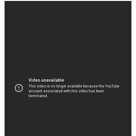
HOACHATXULYNUOC.COM | Công ty chuyên
phân phối & thương mại hóa chất tại Thành phố
Hồ Chí Minh
Công Ty Hóa Chất Đắc Trường Phát là một đơn vị
chuyên kinh doanh và phân phối các sản phẩm hóa
chất. Chúng tôi tự hào về tầm nhìn và cam kết mà
chúng tôi mang đến trong lĩnh vực này: