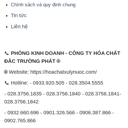
- 0932.660.696 - 0901.326.566 - 0906.387.866 -
0902.765.866
📧 Email: hoachat@dactruongphat.vn
ĐỊA CHỈ
1229C Quốc lộ 1A, Phường Bình Trị Đông B,
Quận Bình Tân, TP. Hồ Chí Minh
CÔNG TY XNK TM SX HÓA CHẤT ĐẮC TRƯỜNG
PHÁT
Công ty Hóa Chất Đắc Trường Phát tự hào là một
đơn vị hàng đầu trong lĩnh vực kinh doanh, phân phối
các loại hóa chất công nghiệp tại TP. Hồ Chí Minh.