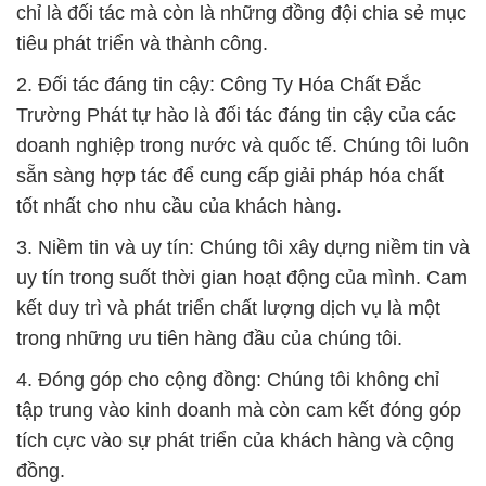
tập trung vào kinh doanh mà còn cam kết đóng góp
tích cực vào sự phát triển của khách hàng và cộng
đồng.
5. Đào tạo và phát triển nhân viên: Chúng tôi cung
cấp cho nhân viên của mình các khóa đào tạo và
cập nhật kiến thức để họ luôn có kiến thức mới nhất
và kỹ năng cần thiết để giúp khách hàng thành công
trong ngành công nghiệp hóa chất.
6. An toàn và hiệu quả: Chúng tôi hiểu rằng hóa
chất đóng một vai trò quan trọng trong quá trình sản
xuất và phát triển các sản phẩm. Sản phẩm của
chúng tôi giúp tăng cường chất lượng và an toàn
của sản phẩm thực phẩm và đảm bảo tuân thủ các
quy định và tiêu chuẩn nghiêm ngặt.
Với hơn một thập kỷ hoạt động trong ngành, Công