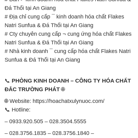
– 0933.920.505 – 028.3504.5555
– 028.3756.1835 – 028.3756.1840 –
028.3756.1841- 028.3756.1842
– 0932.660.696 – 0901.326.566 – 0906.387.866 –
0902.765.866
📧 Email: hoachat@dactruongphat.vn
GIỜ LÀM VIỆC TẠI CÔNG TY HÓA CHẤT ĐẮC
TRƯỜNG PHÁT
Thời gian làm việc
tại Hóa Chất Đắc Trường Phát
được tổ chức như sau:
Thứ 2 đến thứ 6: Buổi sáng: từ 8h đến 11h – Buổi
chiều: từ 12h30 đến 17h
Thứ 7: Buổi sáng: từ 8h đến 11h – Buổi chiều: từ