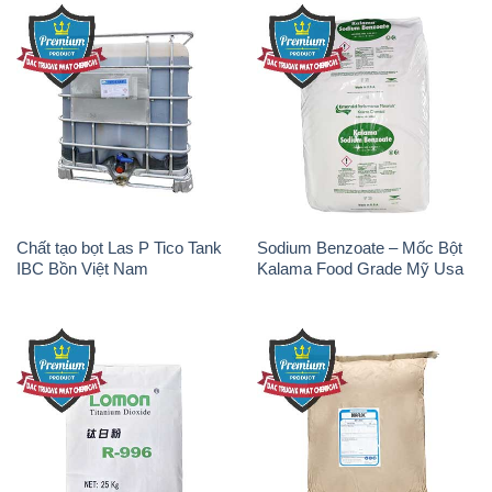
Oxit Titan KA100 – Tio2 Trung
Polymer Diafloc AP 120C
Quốc China
Mitsubishi Nhật Bản Japan
Sodium Tripoly Phosphate –
Sodium Percarbonate Dạng