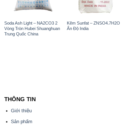
Giới thiệu
Sản phẩm
Chính sách và quy định chung
Tin tức
Liên hệ
📞
PHÒNG KINH DOANH - CÔNG TY HÓA CHẤT
ĐẮC TRƯỜNG PHÁT
🌐
🌐 Website: https://hoachatxulynuoc.com/
📞 Hotline: - 0933.920.505 - 028.3504.5555
- 028.3756.1835 - 028.3756.1840 - 028.3756.1841-
028.3756.1842