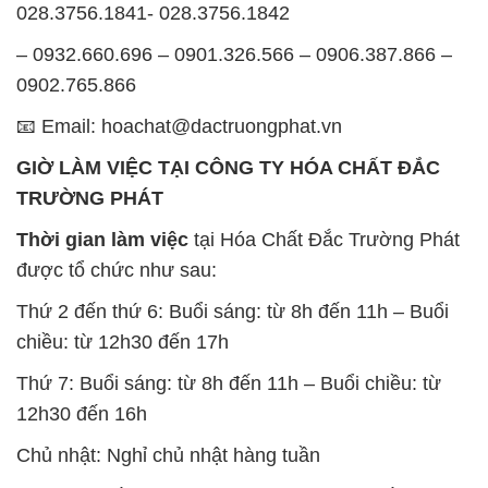
12h30 đến 16h
Chủ nhật: Nghỉ chủ nhật hàng tuần
Chúng tôi rất trân trọng thời gian và cam kết tuân
thủ giờ làm việc để đảm bảo sự hỗ trợ tốt nhất cho
khách hàng và đảm bảo hiệu suất công việc cao
nhất của nhân viên.
BẢN ĐỒ MAP TẠI CÔNG TY HÓA CHẤT ĐẮC
TRƯỜNG PHÁT
ĐỊA CHỈ: 1229C Quốc lộ 1A, Phường Bình Trị
Đông B, Quận Bình Tân, Sài Gòn TP. Hồ Chí
Minh