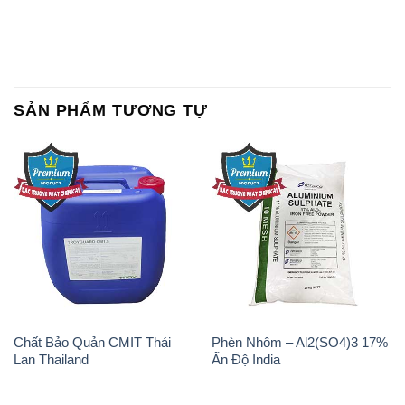
Chất Bảo Quản CMIT Thái
Phèn Nhôm – Al2(SO4)3 17%
Lan Thailand
Ấn Độ India
Chất tạo bọt Las P Tico Tank
Sodium Benzoate – Mốc Bột
IBC Bồn Việt Nam
Kalama Food Grade Mỹ Usa