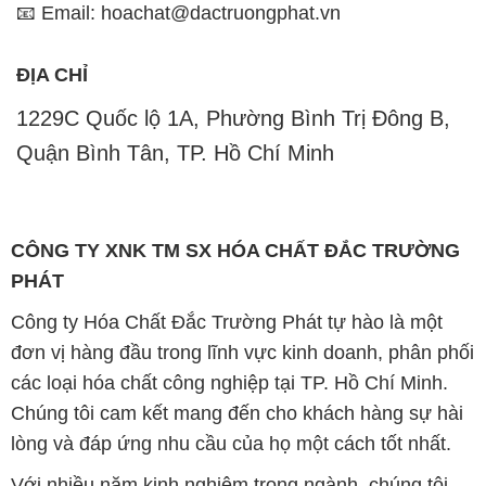
Chúng tôi cam kết mang đến cho khách hàng sự hài
lòng và đáp ứng nhu cầu của họ một cách tốt nhất.
Với nhiều năm kinh nghiệm trong ngành, chúng tôi
hiểu rõ tầm quan trọng của chất lượng và giá trị của
sản phẩm. Chính vì vậy, chúng tôi luôn tìm kiếm và
cung cấp những sản phẩm hóa chất chất lượng cao
và giá thành hợp lý, đảm bảo mang lại lợi ích lớn
nhất cho khách hàng.
Chúng tôi coi trọng uy tín trong kinh doanh và luôn
đặt tiêu chí "kinh doanh nhưng không tách rời khỏi uy
tín" lên hàng đầu. Mỗi sản phẩm mà chúng tôi cung
cấp đều phải đạt được tiêu chuẩn chất lượng cao và
đáp ứng được yêu cầu của khách hàng. Chúng tôi tin
rằng sự hài lòng của đối tác là thành công của chúng
tôi và sự phát triển bền vững chỉ có thể đạt được khi