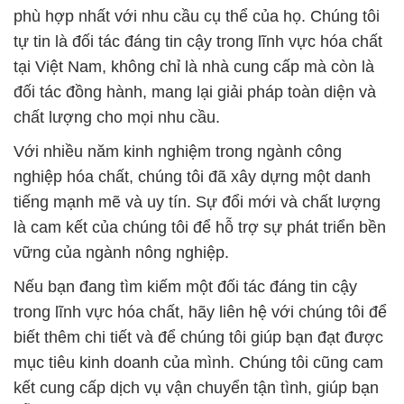
📞
PHÒNG KINH DOANH – CÔNG TY HÓA CHẤT
ĐẮC TRƯỜNG PHÁT
🌐
🌐 Website: https://hoachatxulynuoc.com/
📞 Hotline:
– 0933.920.505 – 028.3504.5555
– 028.3756.1835 – 028.3756.1840 –
028.3756.1841- 028.3756.1842
– 0932.660.696 – 0901.326.566 – 0906.387.866 –
0902.765.866
📧 Email: hoachat@dactruongphat.vn
GIỜ LÀM VIỆC TẠI CÔNG TY HÓA CHẤT ĐẮC
TRƯỜNG PHÁT
Thời gian làm việc
tại Hóa Chất Đắc Trường Phát