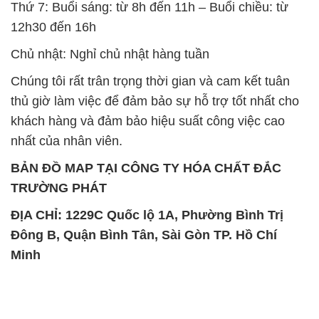
Chất tạo bọt Las P Tico Tank
Sodium Benzoate – Mốc Bột
IBC Bồn Việt Nam
Kalama Food Grade Mỹ Usa
Oxit Titan KA100 – Tio2 Trung
Polymer Diafloc AP 120C
Quốc China
Mitsubishi Nhật Bản Japan