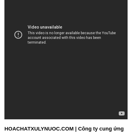
trong lĩnh vực hóa chất, hãy liên hệ với chúng tôi để
biết thêm chi tiết và để chúng tôi giúp bạn đạt được
mục tiêu kinh doanh của mình. Chúng tôi cũng cam
kết cung cấp dịch vụ vận chuyển tận tình, giúp bạn
dễ dàng tiếp cận các sản phẩm hóa chất một cách
thuận tiện nhất, đồng thời mang đến các giải pháp
hóa chất và sản phẩm đa dạng phục vụ cho các
ngành công nghiệp khác nhau.
# Địa chỉ chuyên phân phối │ thương mại hóa chất
hóa chất Zinc Oxide * Zinc White Powder tại Sóc
Trăng
# Cty chuyên thương mại & cung cấp hóa chất hóa
chất Zinc Oxide * Zinc White Powder tại Sóc Trăng
# Công ty phân phối ε cung cấp hóa chất hóa chất
Zinc Oxide * Zinc White Powder tại Sóc Trăng
# Địa chỉ cung cấp ∞ phân phối hóa chất hóa chất