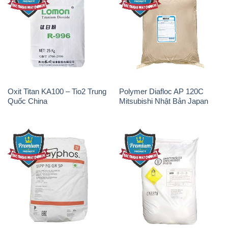
THÔNG TIN
Giới thiệu
Sản phẩm
Chính sách và quy định chung
Tin tức
Liên hệ
📞
PHÒNG KINH DOANH - CÔNG TY HÓA CHẤT
ĐẮC TRƯỜNG PHÁT
🌐