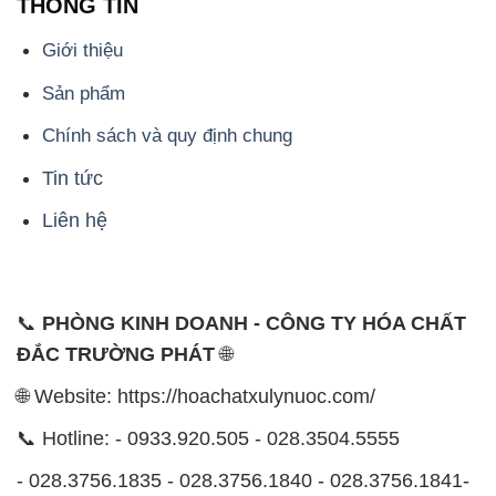
tín" lên hàng đầu. Mỗi sản phẩm mà chúng tôi cung
cấp đều phải đạt được tiêu chuẩn chất lượng cao và
đáp ứng được yêu cầu của khách hàng. Chúng tôi tin
rằng sự hài lòng của đối tác là thành công của chúng
tôi và sự phát triển bền vững chỉ có thể đạt được khi
cùng nhau hợp tác và phát triển.
Với đội ngũ nhân viên chuyên nghiệp, giàu kinh
nghiệm và tận tâm, chúng tôi có khả năng đáp ứng
đa dạng các nhu cầu hóa chất của khách hàng từ các
ngành nghề và lĩnh vực sản xuất khác nhau. Quý
khách hàng có thể tin tưởng vào sự tư vấn chuyên
nghiệp và những giải pháp tối ưu mà chúng tôi cung
cấp.
Chúng tôi cam kết cung cấp những sản phẩm hóa
chất đảm bảo chất lượng và giá thành tốt nhất trên