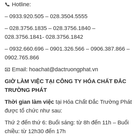
Chất Bảo Quản CMIT Thái
Phèn Nhôm – Al2(SO4)3 17%
Lan Thailand
Ấn Độ India