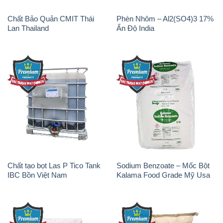
NaHCO3 Hunan Trung Quốc
Lan
China
Soda Ash Light – NA2CO3 2
Kẽm Sunfat – ZNSO4.7H2O
Vòng Tròn Hubei Shuanghuan
Ấn Độ India
Trung Quốc China