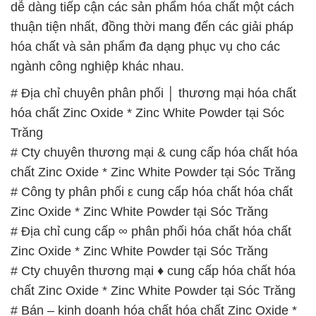
được tổ chức như sau:
Thứ 2 đến thứ 6: Buổi sáng: từ 8h đến 11h – Buổi
chiều: từ 12h30 đến 17h
Thứ 7: Buổi sáng: từ 8h đến 11h – Buổi chiều: từ
12h30 đến 16h
Chủ nhật: Nghỉ chủ nhật hàng tuần
Chúng tôi rất trân trọng thời gian và cam kết tuân
thủ giờ làm việc để đảm bảo sự hỗ trợ tốt nhất cho
khách hàng và đảm bảo hiệu suất công việc cao
nhất của nhân viên.
BẢN ĐỒ MAP TẠI CÔNG TY HÓA CHẤT ĐẮC
TRƯỜNG PHÁT
ĐỊA CHỈ: 1229C Quốc lộ 1A, Phường Bình Trị
Đông B, Quận Bình Tân, Sài Gòn TP. Hồ Chí