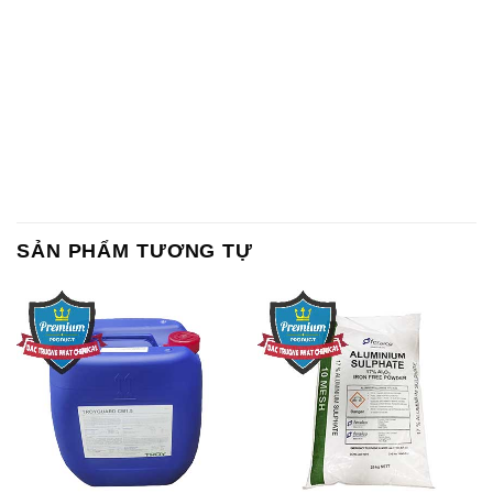
Sodium Tripoly Phosphate –
Sodium Percarbonate Dạng
STPP Prayphos Bỉ Belgium
Bột Trung Quốc China
Sodium Bicarbonate – Bicar
Natri Sunphit – NA2SO3 Thái