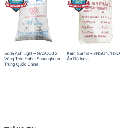
CÔNG TY XNK TM SX HÓA CHẤT ĐẮC TRƯỜNG
PHÁT
Công ty Hóa Chất Đắc Trường Phát tự hào là một
đơn vị hàng đầu trong lĩnh vực kinh doanh, phân phối
các loại hóa chất công nghiệp tại TP. Hồ Chí Minh.
Chúng tôi cam kết mang đến cho khách hàng sự hài
lòng và đáp ứng nhu cầu của họ một cách tốt nhất.
Với nhiều năm kinh nghiệm trong ngành, chúng tôi
hiểu rõ tầm quan trọng của chất lượng và giá trị của
sản phẩm. Chính vì vậy, chúng tôi luôn tìm kiếm và
cung cấp những sản phẩm hóa chất chất lượng cao
và giá thành hợp lý, đảm bảo mang lại lợi ích lớn
nhất cho khách hàng.
Chúng tôi coi trọng uy tín trong kinh doanh và luôn
đặt tiêu chí "kinh doanh nhưng không tách rời khỏi uy