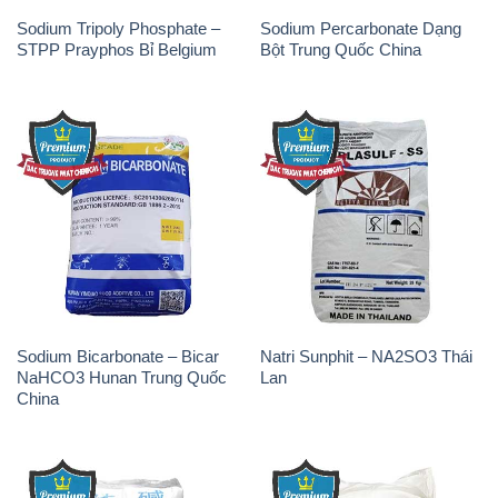
🌐 Website: https://hoachatxulynuoc.com/
📞 Hotline: - 0933.920.505 - 028.3504.5555
- 028.3756.1835 - 028.3756.1840 - 028.3756.1841-
028.3756.1842
- 0932.660.696 - 0901.326.566 - 0906.387.866 -
0902.765.866
📧 Email: hoachat@dactruongphat.vn
ĐỊA CHỈ
1229C Quốc lộ 1A, Phường Bình Trị Đông B,
Quận Bình Tân, TP. Hồ Chí Minh