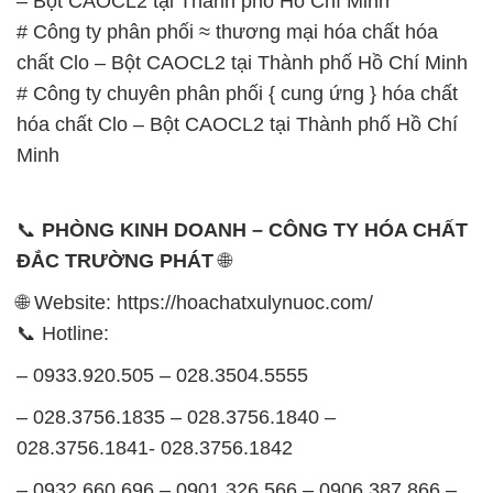
– Bột CAOCL2 tại Thành phố Hồ Chí Minh
# Công ty phân phối ≈ thương mại hóa chất hóa
chất Clo – Bột CAOCL2 tại Thành phố Hồ Chí Minh
# Công ty chuyên phân phối { cung ứng } hóa chất
hóa chất Clo – Bột CAOCL2 tại Thành phố Hồ Chí
Minh
📞
PHÒNG KINH DOANH – CÔNG TY HÓA CHẤT
ĐẮC TRƯỜNG PHÁT
🌐
🌐 Website: https://hoachatxulynuoc.com/
📞 Hotline:
– 0933.920.505 – 028.3504.5555
– 028.3756.1835 – 028.3756.1840 –
028.3756.1841- 028.3756.1842
– 0932.660.696 – 0901.326.566 – 0906.387.866 –