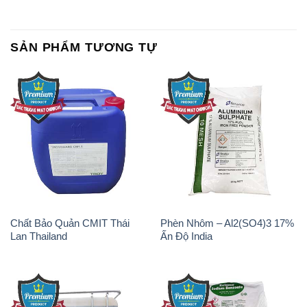
SẢN PHẨM TƯƠNG TỰ
Chất Bảo Quản CMIT Thái
Phèn Nhôm – Al2(SO4)3 17%
Lan Thailand
Ấn Độ India