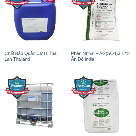
Chất tạo bọt Las P Tico Tank
Sodium Benzoate – Mốc Bột
IBC Bồn Việt Nam
Kalama Food Grade Mỹ Usa