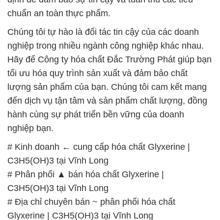
nghiệp bạn.
# Kinh doanh ← cung cấp hóa chất Glyxerine |
C3H5(OH)3 tại Vĩnh Long
# Phân phối ▲ bán hóa chất Glyxerine |
C3H5(OH)3 tại Vĩnh Long
# Địa chỉ chuyên bán ~ phân phối hóa chất
Glyxerine | C3H5(OH)3 tại Vĩnh Long
# Cty cung ứng > phân phối hóa chất Glyxerine |
C3H5(OH)3 tại Vĩnh Long
# Công ty chuyên cung cấp [ thương mại ] hóa chất
Glyxerine | C3H5(OH)3 tại Vĩnh Long
# Địa chỉ chuyên thương mại ¯ phân phối hóa chất
Glyxerine | C3H5(OH)3 tại Vĩnh Long
# Cty chuyên bán × kinh doanh hóa chất Glyxerine |
C3H5(OH)3 tại Vĩnh Long
# Cty thương mại │ cung cấp hóa chất Glyxerine |