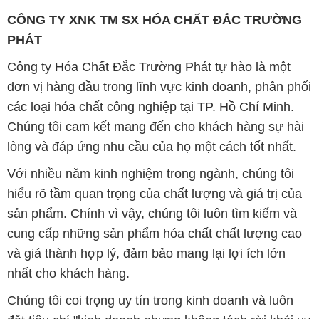
hiểu rõ tầm quan trọng của chất lượng và giá trị của
sản phẩm. Chính vì vậy, chúng tôi luôn tìm kiếm và
cung cấp những sản phẩm hóa chất chất lượng cao
và giá thành hợp lý, đảm bảo mang lại lợi ích lớn
nhất cho khách hàng.
Chúng tôi coi trọng uy tín trong kinh doanh và luôn
đặt tiêu chí "kinh doanh nhưng không tách rời khỏi uy
tín" lên hàng đầu. Mỗi sản phẩm mà chúng tôi cung
cấp đều phải đạt được tiêu chuẩn chất lượng cao và
đáp ứng được yêu cầu của khách hàng. Chúng tôi tin
rằng sự hài lòng của đối tác là thành công của chúng
tôi và sự phát triển bền vững chỉ có thể đạt được khi
cùng nhau hợp tác và phát triển.
Với đội ngũ nhân viên chuyên nghiệp, giàu kinh
nghiệm và tận tâm, chúng tôi có khả năng đáp ứng