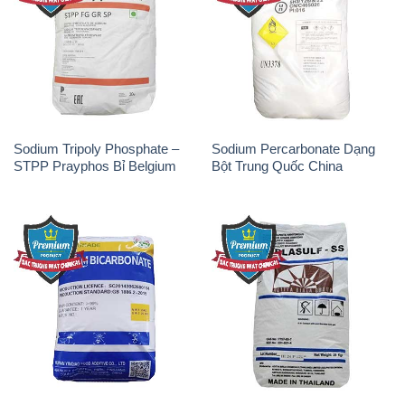
Sodium Bicarbonate – Bicar
Natri Sunphit – NA2SO3 Thái
NaHCO3 Hunan Trung Quốc
Lan
China