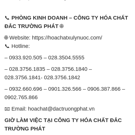
028.3756.1841- 028.3756.1842
– 0932.660.696 – 0901.326.566 – 0906.387.866 –
0902.765.866
📧 Email: hoachat@dactruongphat.vn
GIỜ LÀM VIỆC TẠI CÔNG TY HÓA CHẤT ĐẮC
TRƯỜNG PHÁT
Thời gian làm việc
tại Hóa Chất Đắc Trường Phát
được tổ chức như sau:
Thứ 2 đến thứ 6: Buổi sáng: từ 8h đến 11h – Buổi
chiều: từ 12h30 đến 17h
Thứ 7: Buổi sáng: từ 8h đến 11h – Buổi chiều: từ
12h30 đến 16h
Chủ nhật: Nghỉ chủ nhật hàng tuần