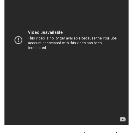
HOACHATXULYNUOC.COM | Công ty cung ứng
và kinh doanh hóa chất tại Thành phố Hồ Chí
Minh
– **Hóa Chất Xử Lý Nước**: Cung cấp các loại hóa
chất chuyên dụng để xử lý nước, từ việc loại bỏ các
chất gây ô nhiễm đến việc cải thiện chất lượng
nước sạch. Chúng tôi cam kết mang đến giải pháp
hiệu quả và an toàn cho việc xử lý nước trong các
ngành công nghiệp khác nhau.