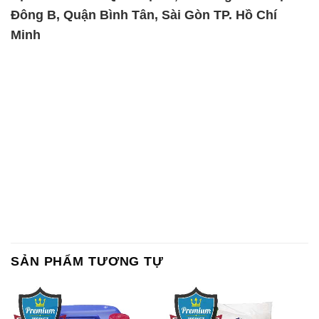
SẢN PHẨM TƯƠNG TỰ
Chất Bảo Quản CMIT Thái
Phèn Nhôm – Al2(SO4)3 17%
Lan Thailand
Ấn Độ India