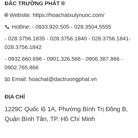
📧 Email: hoachat@dactruongphat.vn
ĐỊA CHỈ
1229C Quốc lộ 1A, Phường Bình Trị Đông B,
Quận Bình Tân, TP. Hồ Chí Minh
CÔNG TY XNK TM SX HÓA CHẤT ĐẮC TRƯỜNG
PHÁT
Công ty Hóa Chất Đắc Trường Phát tự hào là một
đơn vị hàng đầu trong lĩnh vực kinh doanh, phân phối
các loại hóa chất công nghiệp tại TP. Hồ Chí Minh.
Chúng tôi cam kết mang đến cho khách hàng sự hài
lòng và đáp ứng nhu cầu của họ một cách tốt nhất.
Với nhiều năm kinh nghiệm trong ngành, chúng tôi