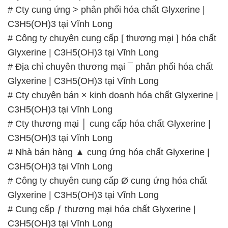
C3H5(OH)3 tại Vĩnh Long
# Nhà bán hàng ▲ cung ứng hóa chất Glyxerine |
C3H5(OH)3 tại Vĩnh Long
# Công ty chuyên cung cấp Ø cung ứng hóa chất
Glyxerine | C3H5(OH)3 tại Vĩnh Long
# Cung cấp ƒ thương mại hóa chất Glyxerine |
C3H5(OH)3 tại Vĩnh Long
📞
PHÒNG KINH DOANH – CÔNG TY HÓA CHẤT
ĐẮC TRƯỜNG PHÁT
🌐
🌐 Website: https://hoachatxulynuoc.com/
📞 Hotline:
– 0933.920.505 – 028.3504.5555
– 028.3756.1835 – 028.3756.1840 –