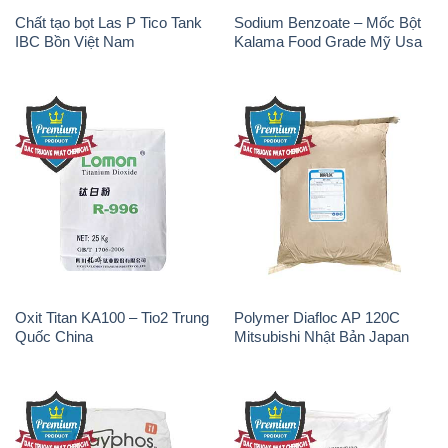
Oxit Titan KA100 – Tio2 Trung
Polymer Diafloc AP 120C
Quốc China
Mitsubishi Nhật Bản Japan
Sodium Tripoly Phosphate –
Sodium Percarbonate Dạng
STPP Prayphos Bỉ Belgium
Bột Trung Quốc China