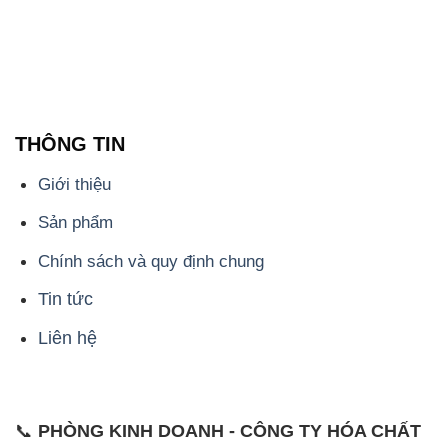
Chính sách và quy định chung
Tin tức
Liên hệ
📞
PHÒNG KINH DOANH - CÔNG TY HÓA CHẤT
ĐẮC TRƯỜNG PHÁT
🌐
🌐 Website: https://hoachatxulynuoc.com/
📞 Hotline: - 0933.920.505 - 028.3504.5555
- 028.3756.1835 - 028.3756.1840 - 028.3756.1841-
028.3756.1842
- 0932.660.696 - 0901.326.566 - 0906.387.866 -
0902.765.866