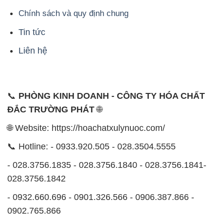
📞
PHÒNG KINH DOANH - CÔNG TY HÓA CHẤT
ĐẮC TRƯỜNG PHÁT
🌐
🌐 Website: https://hoachatxulynuoc.com/
📞 Hotline: - 0933.920.505 - 028.3504.5555
- 028.3756.1835 - 028.3756.1840 - 028.3756.1841-
028.3756.1842
- 0932.660.696 - 0901.326.566 - 0906.387.866 -
0902.765.866
📧 Email: hoachat@dactruongphat.vn
ĐỊA CHỈ
1229C Quốc lộ 1A, Phường Bình Trị Đông B,