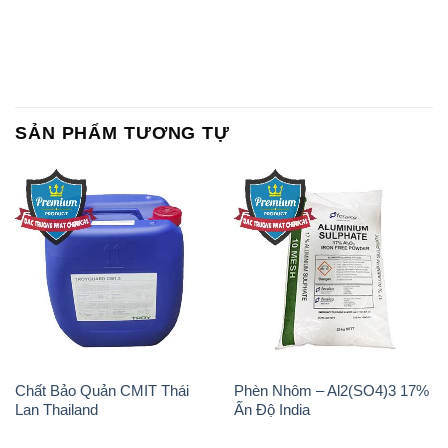
SẢN PHẨM TƯƠNG TỰ
Chất Bảo Quản CMIT Thái
Phèn Nhôm – Al2(SO4)3 17%
Lan Thailand
Ấn Độ India