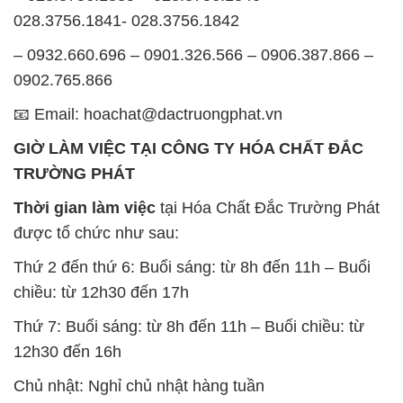
📧 Email: hoachat@dactruongphat.vn
GIỜ LÀM VIỆC TẠI CÔNG TY HÓA CHẤT ĐẮC
TRƯỜNG PHÁT
Thời gian làm việc
tại Hóa Chất Đắc Trường Phát
được tổ chức như sau:
Thứ 2 đến thứ 6: Buổi sáng: từ 8h đến 11h – Buổi
chiều: từ 12h30 đến 17h
Thứ 7: Buổi sáng: từ 8h đến 11h – Buổi chiều: từ
12h30 đến 16h
Chủ nhật: Nghỉ chủ nhật hàng tuần
Chúng tôi rất trân trọng thời gian và cam kết tuân
thủ giờ làm việc để đảm bảo sự hỗ trợ tốt nhất cho
khách hàng và đảm bảo hiệu suất công việc cao
nhất của nhân viên.