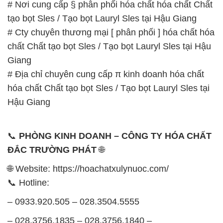
# Địa chỉ chuyên cung cấp π kinh doanh hóa chất
hóa chất Chất tạo bọt Sles / Tạo bọt Lauryl Sles tại
Hậu Giang
📞
PHÒNG KINH DOANH – CÔNG TY HÓA CHẤT
ĐẮC TRƯỜNG PHÁT
🌐
🌐 Website: https://hoachatxulynuoc.com/
📞 Hotline:
– 0933.920.505 – 028.3504.5555
– 028.3756.1835 – 028.3756.1840 –
028.3756.1841- 028.3756.1842
– 0932.660.696 – 0901.326.566 – 0906.387.866 –
0902.765.866