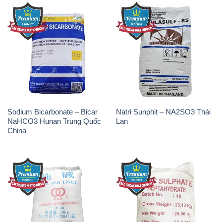
Sodium Bicarbonate – Bicar
Natri Sunphit – NA2SO3 Thái
NaHCO3 Hunan Trung Quốc
Lan
China
Soda Ash Light – NA2CO3 2
Kẽm Sunfat – ZNSO4.7H2O
Vòng Tròn Hubei Shuanghuan
Ấn Độ India