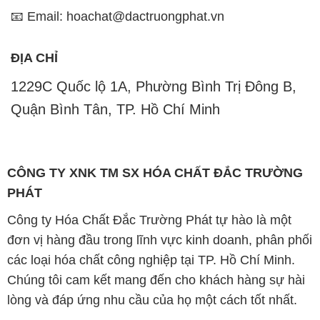
Quận Bình Tân, TP. Hồ Chí Minh
CÔNG TY XNK TM SX HÓA CHẤT ĐẮC TRƯỜNG
PHÁT
Công ty Hóa Chất Đắc Trường Phát tự hào là một
đơn vị hàng đầu trong lĩnh vực kinh doanh, phân phối
các loại hóa chất công nghiệp tại TP. Hồ Chí Minh.
Chúng tôi cam kết mang đến cho khách hàng sự hài
lòng và đáp ứng nhu cầu của họ một cách tốt nhất.
Với nhiều năm kinh nghiệm trong ngành, chúng tôi
hiểu rõ tầm quan trọng của chất lượng và giá trị của
sản phẩm. Chính vì vậy, chúng tôi luôn tìm kiếm và
cung cấp những sản phẩm hóa chất chất lượng cao
và giá thành hợp lý, đảm bảo mang lại lợi ích lớn