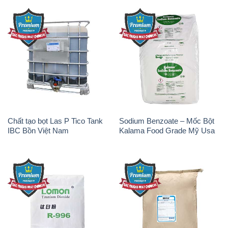
Chất tạo bọt Las P Tico Tank
Sodium Benzoate – Mốc Bột
IBC Bồn Việt Nam
Kalama Food Grade Mỹ Usa
Oxit Titan KA100 – Tio2 Trung
Polymer Diafloc AP 120C
Quốc China
Mitsubishi Nhật Bản Japan