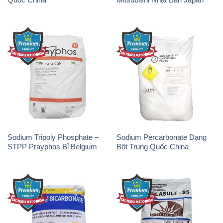
Sodium Tripoly Phosphate –
Sodium Percarbonate Dạng
STPP Prayphos Bỉ Belgium
Bột Trung Quốc China
Sodium Bicarbonate – Bicar
Natri Sunphit – NA2SO3 Thái
NaHCO3 Hunan Trung Quốc
Lan
China