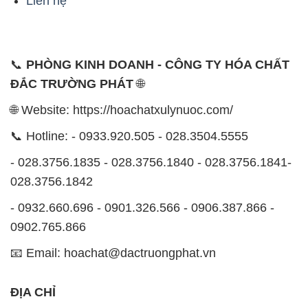
028.3756.1842
- 0932.660.696 - 0901.326.566 - 0906.387.866 -
0902.765.866
📧 Email: hoachat@dactruongphat.vn
ĐỊA CHỈ
1229C Quốc lộ 1A, Phường Bình Trị Đông B,
Quận Bình Tân, TP. Hồ Chí Minh
CÔNG TY XNK TM SX HÓA CHẤT ĐẮC TRƯỜNG
PHÁT
Công ty Hóa Chất Đắc Trường Phát tự hào là một
đơn vị hàng đầu trong lĩnh vực kinh doanh, phân phối