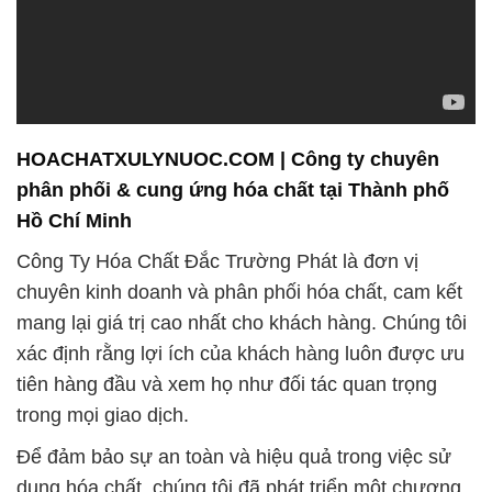
chuyên kinh doanh và phân phối hóa chất, cam kết
mang lại giá trị cao nhất cho khách hàng. Chúng tôi
xác định rằng lợi ích của khách hàng luôn được ưu
tiên hàng đầu và xem họ như đối tác quan trọng
trong mọi giao dịch.
Để đảm bảo sự an toàn và hiệu quả trong việc sử
dụng hóa chất, chúng tôi đã phát triển một chương
trình đào tạo chuyên nghiệp, nhằm hướng dẫn
người sử dụng về cách lựa chọn, sử dụng, và xử lý
hóa chất một cách an toàn nhất.
Một trong những sản phẩm nổi bật của chúng tôi là
Javel, một hóa chất mạnh mẽ được sử dụng rộng
rãi để diệt khuẩn và khử trùng nước cấp sạch. Điều
này đã giúp Công Ty Hóa Chất Đắc Trường Phát
xây dựng danh tiếng là đối tác tin cậy và uy tín trong