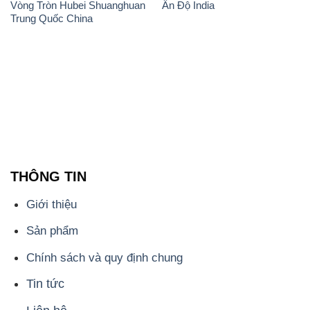
THÔNG TIN
Giới thiệu
Sản phẩm
Chính sách và quy định chung
Tin tức
Liên hệ
📞
PHÒNG KINH DOANH - CÔNG TY HÓA CHẤT
ĐẮC TRƯỜNG PHÁT
🌐
🌐 Website: https://hoachatxulynuoc.com/
📞 Hotline: - 0933.920.505 - 028.3504.5555
- 028.3756.1835 - 028.3756.1840 - 028.3756.1841-