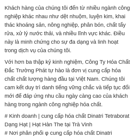
chất chất lượng hàng đầu tại Việt Nam. Chúng tôi
cam kết duy trì danh tiếng vững chắc và tiếp tục đổi
mới để đáp ứng nhu cầu ngày càng cao của khách
hàng trong ngành công nghiệp hóa chất.
# Kinh doanh | cung cấp hóa chất Dinatri Tetraborat
Dạng Hạt | Hạt Hàn The tại Trà Vinh
# Nơi phân phối φ cung cấp hóa chất Dinatri
Tetraborat Dạng Hạt | Hạt Hàn The tại Trà Vinh
# Đơn vị kinh doanh ƒ bán hóa chất Dinatri
Tetraborat Dạng Hạt | Hạt Hàn The tại Trà Vinh
# Nơi cung cấp ( kinh doanh ) hóa chất Dinatri
Tetraborat Dạng Hạt | Hạt Hàn The tại Trà Vinh
# Cty chuyên bán / thương mại hóa chất Dinatri
Tetraborat Dạng Hạt | Hạt Hàn The tại Trà Vinh
# Công ty kinh doanh ¯ cung cấp hóa chất Dinatri
Tetraborat Dạng Hạt | Hạt Hàn The tại Trà Vinh