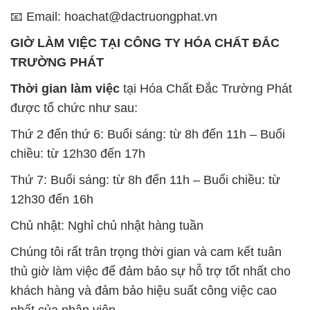
Thứ 7: Buổi sáng: từ 8h đến 11h – Buổi chiều: từ
12h30 đến 16h
Chủ nhật: Nghỉ chủ nhật hàng tuần
Chúng tôi rất trân trọng thời gian và cam kết tuân
thủ giờ làm việc để đảm bảo sự hỗ trợ tốt nhất cho
khách hàng và đảm bảo hiệu suất công việc cao
nhất của nhân viên.
BẢN ĐỒ MAP TẠI CÔNG TY HÓA CHẤT ĐẮC
TRƯỜNG PHÁT
ĐỊA CHỈ: 1229C Quốc lộ 1A, Phường Bình Trị
Đông B, Quận Bình Tân, Sài Gòn TP. Hồ Chí
Minh