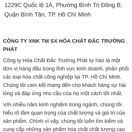
các loại hóa chất công nghiệp tại TP. Hồ Chí Minh.
Chúng tôi cam kết mang đến cho khách hàng sự hài
lòng và đáp ứng nhu cầu của họ một cách tốt nhất.
Với nhiều năm kinh nghiệm trong ngành, chúng tôi
hiểu rõ tầm quan trọng của chất lượng và giá trị của
sản phẩm. Chính vì vậy, chúng tôi luôn tìm kiếm và
cung cấp những sản phẩm hóa chất chất lượng cao
và giá thành hợp lý, đảm bảo mang lại lợi ích lớn
nhất cho khách hàng.
Chúng tôi coi trọng uy tín trong kinh doanh và luôn
đặt tiêu chí "kinh doanh nhưng không tách rời khỏi uy
tín" lên hàng đầu. Mỗi sản phẩm mà chúng tôi cung
cấp đều phải đạt được tiêu chuẩn chất lượng cao và
đáp ứng được yêu cầu của khách hàng. Chúng tôi tin
rằng sự hài lòng của đối tác là thành công của chúng