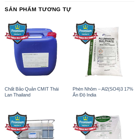
Chất Bảo Quản CMIT Thái
Phèn Nhôm – Al2(SO4)3 17%
Lan Thailand
Ấn Độ India
Chất tạo bọt Las P Tico Tank
Sodium Benzoate – Mốc Bột
IBC Bồn Việt Nam
Kalama Food Grade Mỹ Usa