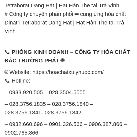
📞 Hotline:
– 0933.920.505 – 028.3504.5555
– 028.3756.1835 – 028.3756.1840 –
028.3756.1841- 028.3756.1842
– 0932.660.696 – 0901.326.566 – 0906.387.866 –
0902.765.866
📧 Email: hoachat@dactruongphat.vn
GIỜ LÀM VIỆC TẠI CÔNG TY HÓA CHẤT ĐẮC
TRƯỜNG PHÁT
Thời gian làm việc
tại Hóa Chất Đắc Trường Phát
được tổ chức như sau:
Thứ 2 đến thứ 6: Buổi sáng: từ 8h đến 11h – Buổi
chiều: từ 12h30 đến 17h