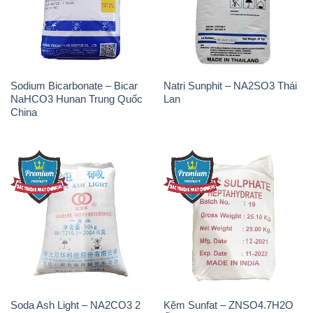
Soda Ash Light – NA2CO3 2
Kẽm Sunfat – ZNSO4.7H2O
Vòng Tròn Hubei Shuanghuan
Ấn Độ India
Trung Quốc China