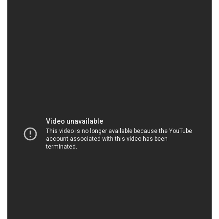
HOACHATXULYNUOC.COM | Công ty chuyên
phân phối & cung ứng hóa chất tại Thành phố
Hồ Chí Minh
Công Ty Hóa Chất Đắc Trường Phát là đơn vị