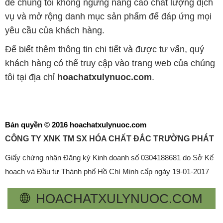
để chúng tôi không ngừng nâng cao chất lượng dịch
vụ và mở rộng danh mục sản phẩm để đáp ứng mọi
yêu cầu của khách hàng.
Để biết thêm thông tin chi tiết và được tư vấn, quý
khách hàng có thể truy cập vào trang web của chúng
tôi tại địa chỉ
hoachatxulynuoc.com
.
Bản quyền © 2016 hoachatxulynuoc.com
CÔNG TY XNK TM SX HÓA CHẤT ĐẮC TRƯỜNG PHÁT
Giấy chứng nhận Đăng ký Kinh doanh số 0304188681 do Sở Kế
hoạch và Đầu tư Thành phố Hồ Chí Minh cấp ngày 19-01-2017
🌐
HOACHATXULYNUOC.COM