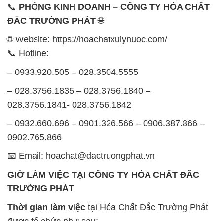
📞
PHÒNG KINH DOANH – CÔNG TY HÓA CHẤT
ĐẮC TRƯỜNG PHÁT
🌐
🌐 Website: https://hoachatxulynuoc.com/
📞 Hotline:
– 0933.920.505 – 028.3504.5555
– 028.3756.1835 – 028.3756.1840 –
028.3756.1841- 028.3756.1842
– 0932.660.696 – 0901.326.566 – 0906.387.866 –
0902.765.866
📧 Email: hoachat@dactruongphat.vn
GIỜ LÀM VIỆC TẠI CÔNG TY HÓA CHẤT ĐẮC
TRƯỜNG PHÁT
Thời gian làm việc
tại Hóa Chất Đắc Trường Phát
được tổ chức như sau: