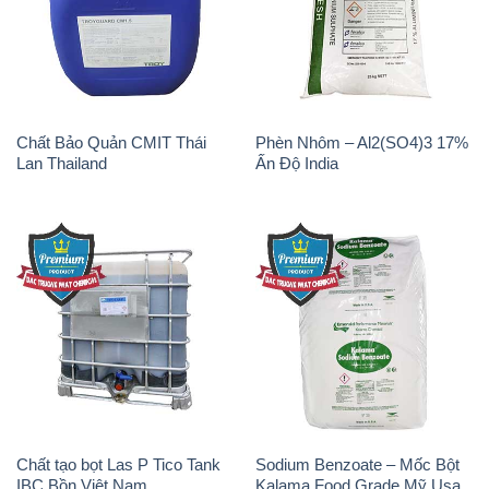
Chất Bảo Quản CMIT Thái
Phèn Nhôm – Al2(SO4)3 17%
Lan Thailand
Ấn Độ India
Chất tạo bọt Las P Tico Tank
Sodium Benzoate – Mốc Bột
IBC Bồn Việt Nam
Kalama Food Grade Mỹ Usa