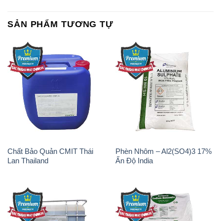
SẢN PHẨM TƯƠNG TỰ
Chất Bảo Quản CMIT Thái
Phèn Nhôm – Al2(SO4)3 17%
Lan Thailand
Ấn Độ India