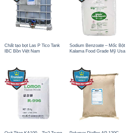
Chất tạo bọt Las P Tico Tank
Sodium Benzoate – Mốc Bột
IBC Bồn Việt Nam
Kalama Food Grade Mỹ Usa
Oxit Titan KA100 – Tio2 Trung
Polymer Diafloc AP 120C