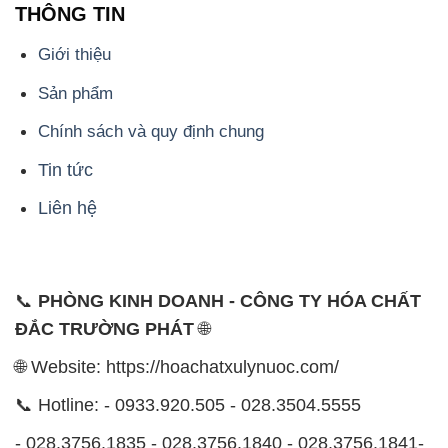
Chính sách và quy định chung
Tin tức
Liên hệ
📞
PHÒNG KINH DOANH - CÔNG TY HÓA CHẤT
ĐẮC TRƯỜNG PHÁT
🌐
🌐 Website: https://hoachatxulynuoc.com/
📞 Hotline: - 0933.920.505 - 028.3504.5555
- 028.3756.1835 - 028.3756.1840 - 028.3756.1841-
028.3756.1842
- 0932.660.696 - 0901.326.566 - 0906.387.866 -
0902.765.866