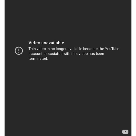
HOACHATXULYNUOC.COM | Công ty cung ứng
& phân phối hóa chất tại Thành phố Hồ Chí Minh
***Giới Thiệu Công Ty Hóa Chất Đắc Trường