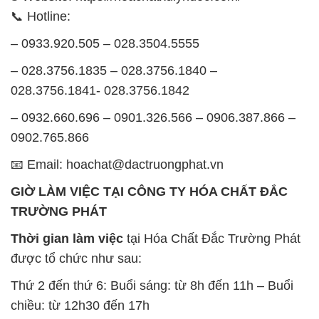
028.3756.1841- 028.3756.1842
– 0932.660.696 – 0901.326.566 – 0906.387.866 –
0902.765.866
📧 Email: hoachat@dactruongphat.vn
GIỜ LÀM VIỆC TẠI CÔNG TY HÓA CHẤT ĐẮC
TRƯỜNG PHÁT
Thời gian làm việc
tại Hóa Chất Đắc Trường Phát
được tổ chức như sau:
Thứ 2 đến thứ 6: Buổi sáng: từ 8h đến 11h – Buổi
chiều: từ 12h30 đến 17h
Thứ 7: Buổi sáng: từ 8h đến 11h – Buổi chiều: từ
12h30 đến 16h
Chủ nhật: Nghỉ chủ nhật hàng tuần