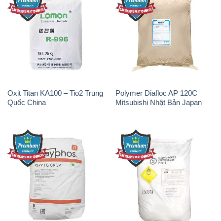
Oxit Titan KA100 – Tio2 Trung
Polymer Diafloc AP 120C
Quốc China
Mitsubishi Nhật Bản Japan
Sodium Tripoly Phosphate –
Sodium Percarbonate Dạng
STPP Prayphos Bỉ Belgium
Bột Trung Quốc China