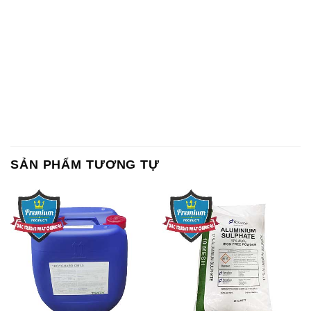
SẢN PHẨM TƯƠNG TỰ
Chất Bảo Quản CMIT Thái
Phèn Nhôm – Al2(SO4)3 17%
Lan Thailand
Ấn Độ India