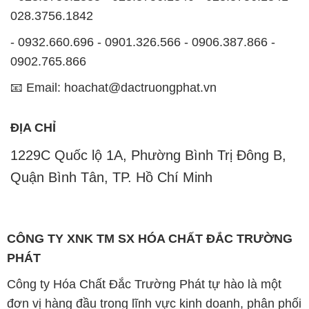
📧 Email: hoachat@dactruongphat.vn
ĐỊA CHỈ
1229C Quốc lộ 1A, Phường Bình Trị Đông B,
Quận Bình Tân, TP. Hồ Chí Minh
CÔNG TY XNK TM SX HÓA CHẤT ĐẮC TRƯỜNG
PHÁT
Công ty Hóa Chất Đắc Trường Phát tự hào là một
đơn vị hàng đầu trong lĩnh vực kinh doanh, phân phối
các loại hóa chất công nghiệp tại TP. Hồ Chí Minh.
Chúng tôi cam kết mang đến cho khách hàng sự hài
lòng và đáp ứng nhu cầu của họ một cách tốt nhất.
Với nhiều năm kinh nghiệm trong ngành, chúng tôi