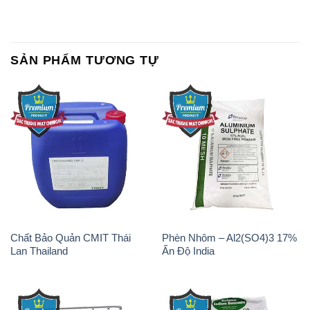
SẢN PHẨM TƯƠNG TỰ
Chất Bảo Quản CMIT Thái
Phèn Nhôm – Al2(SO4)3 17%
Lan Thailand
Ấn Độ India