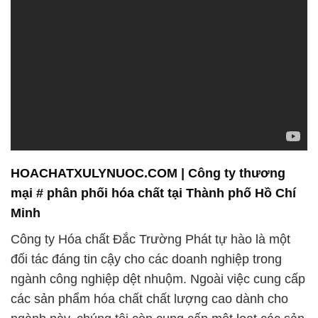
HOACHATXULYNUOC.COM | Công ty thương
mại # phân phối hóa chất tại Thành phố Hồ Chí
Minh
Công ty Hóa chất Đắc Trường Phát tự hào là một
đối tác đáng tin cậy cho các doanh nghiệp trong
ngành công nghiệp dệt nhuộm. Ngoài việc cung cấp
các sản phẩm hóa chất chất lượng cao dành cho
ngành này, chúng tôi còn cung cấp một loạt các sản
phẩm khác phục vụ các lĩnh vực khác nhau. Sự đa
dạng trong danh mục sản phẩm của chúng tôi giúp
đáp ứng nhu cầu đa dạng của khách hàng từ nhiều
ngành công nghiệp khác nhau.