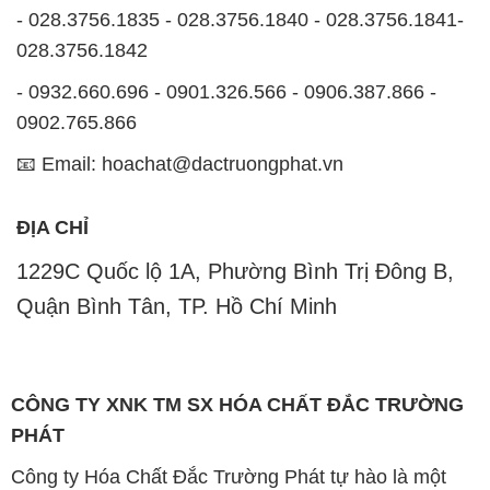
📧 Email: hoachat@dactruongphat.vn
ĐỊA CHỈ
1229C Quốc lộ 1A, Phường Bình Trị Đông B,
Quận Bình Tân, TP. Hồ Chí Minh
CÔNG TY XNK TM SX HÓA CHẤT ĐẮC TRƯỜNG
PHÁT
Công ty Hóa Chất Đắc Trường Phát tự hào là một
đơn vị hàng đầu trong lĩnh vực kinh doanh, phân phối
các loại hóa chất công nghiệp tại TP. Hồ Chí Minh.
Chúng tôi cam kết mang đến cho khách hàng sự hài
lòng và đáp ứng nhu cầu của họ một cách tốt nhất.