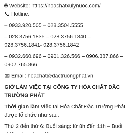
028.3756.1841- 028.3756.1842
– 0932.660.696 – 0901.326.566 – 0906.387.866 –
0902.765.866
📧 Email: hoachat@dactruongphat.vn
GIỜ LÀM VIỆC TẠI CÔNG TY HÓA CHẤT ĐẮC
TRƯỜNG PHÁT
Thời gian làm việc
tại Hóa Chất Đắc Trường Phát
được tổ chức như sau:
Thứ 2 đến thứ 6: Buổi sáng: từ 8h đến 11h – Buổi
chiều: từ 12h30 đến 17h
Thứ 7: Buổi sáng: từ 8h đến 11h – Buổi chiều: từ
12h30 đến 16h
Chủ nhật: Nghỉ chủ nhật hàng tuần