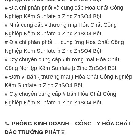
# Địa chỉ phân phối ← cung ứng Hóa Chất Công
Nghiệp Kẽm Sunfate þ Zinc ZnSO4 Bột
# Cty chuyên cung cấp \ thương mại Hóa Chất
Công Nghiệp Kẽm Sunfate þ Zinc ZnSO4 Bột
# Đơn vị bán { thương mại } Hóa Chất Công Nghiệp
Kẽm Sunfate þ Zinc ZnSO4 Bột
# Cty chuyên cung cấp # bán Hóa Chất Công
Nghiệp Kẽm Sunfate þ Zinc ZnSO4 Bột
📞
PHÒNG KINH DOANH – CÔNG TY HÓA CHẤT
ĐẮC TRƯỜNG PHÁT
🌐
🌐 Website: https://hoachatxulynuoc.com/
📞 Hotline:
– 0933.920.505 – 028.3504.5555
– 028.3756.1835 – 028.3756.1840 –