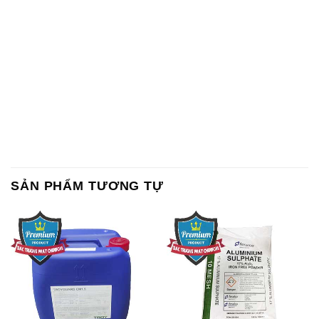
SẢN PHẨM TƯƠNG TỰ
Chất Bảo Quản CMIT Thái
Phèn Nhôm – Al2(SO4)3 17%
Lan Thailand
Ấn Độ India