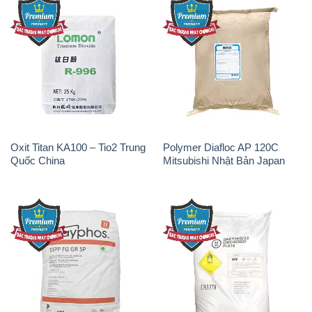
Oxit Titan KA100 – Tio2 Trung
Polymer Diafloc AP 120C
Quốc China
Mitsubishi Nhật Bản Japan
Sodium Tripoly Phosphate –
Sodium Percarbonate Dạng
STPP Prayphos Bỉ Belgium
Bột Trung Quốc China