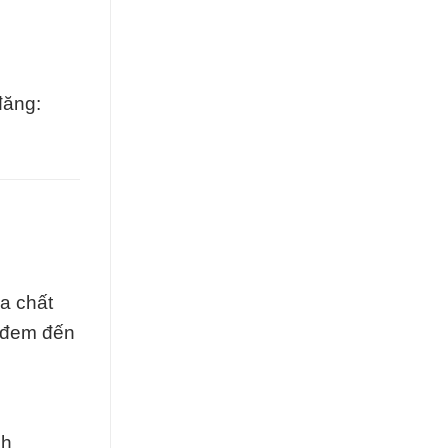
đăng:
a chất
t đem đến
nh