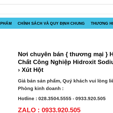
 PHẨM
CHÍNH SÁCH VÀ QUY ĐỊNH CHUNG
THƯƠNG H
Nơi chuyên bán { thương mại } 
Chất Công Nghiệp Hidroxit Sodi
› Xút Hột
Giá bán sản phẩm, Quý khách vui lòng li
Phòng kinh doanh :
Hotline : 028.3504.5555 - 0933.920.505
ZALO : 0933.920.505