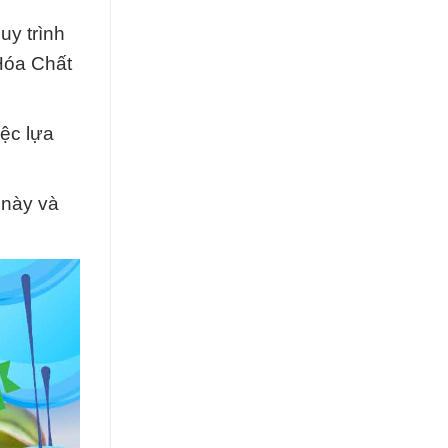
uy trình
Hóa Chất
ệc lựa
 này và