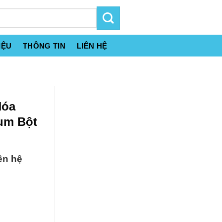
IỆU
THÔNG TIN
LIÊN HỆ
Hóa
um Bột
ên hệ