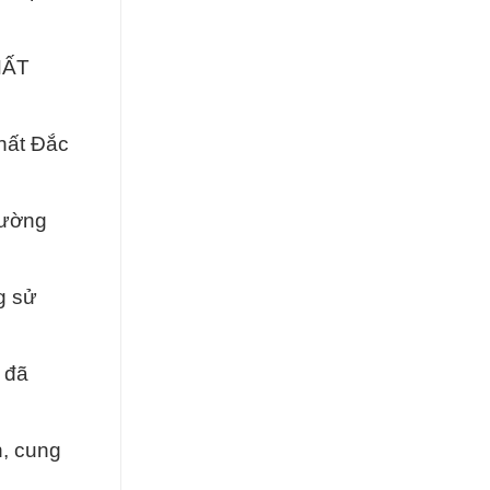
HẤT
hất Đắc
rường
g sử
 đã
n, cung