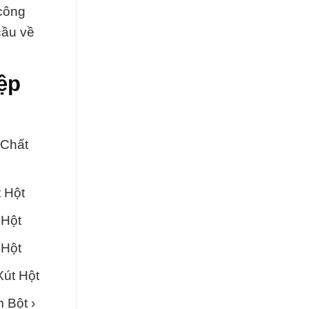
công
cầu về
ệp
 Chất
t Hột
 Hột
 Hột
Xút Hột
 Bột ›