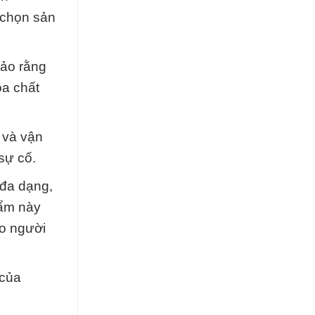
 chọn sản
bảo rằng
óa chất
 và vận
sự cố.
 đa dạng,
hẩm này
ho người
 của