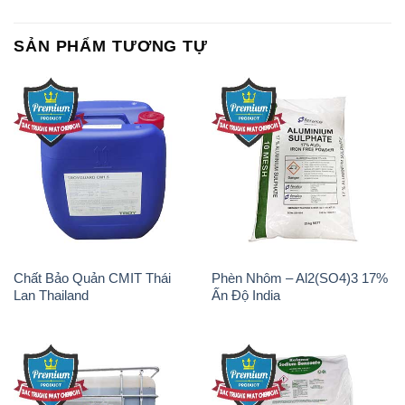
SẢN PHẨM TƯƠNG TỰ
Chất Bảo Quản CMIT Thái
Phèn Nhôm – Al2(SO4)3 17%
Lan Thailand
Ấn Độ India