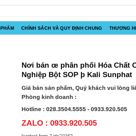
 PHẨM
CHÍNH SÁCH VÀ QUY ĐỊNH CHUNG
THƯƠNG H
Nơi bán œ phân phối Hóa Chất 
Nghiệp Bột SOP þ Kali Sunphat
Giá bán sản phẩm, Quý khách vui lòng li
Phòng kinh doanh :
Hotline : 028.3504.5555 - 0933.920.505
ZALO : 0933.920.505
[contact-form-7 id="1116"]