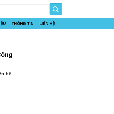
IỆU
THÔNG TIN
LIÊN HỆ
Công
ên hệ