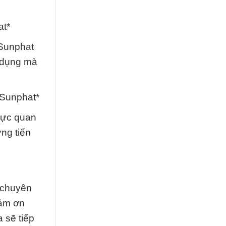
at*
 Sunphat
ử dụng mà
 Sunphat*
 lực quan
ng tiến
 chuyên
Cảm ơn
 sẽ tiếp