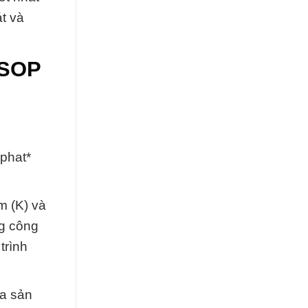
t và
 SOP
nphat*
m (K) và
ng công
trình
ủa sản