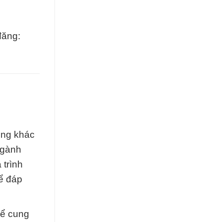
đăng:
ụng khác
ngành
 trình
ể đáp
để cung