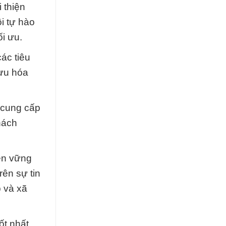
 thiện
i tự hào
ối ưu.
ác tiêu
 ưu hóa
 cung cấp
hách
bền vững
ên sự tin
p và xã
ốt nhất