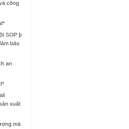
 và công
t*
Bột SOP þ
 đảm bảo
ch an
t*
li
sản xuất
lượng mà