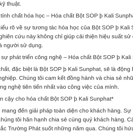
kỹ thuật.
tính chất hóa học – Hóa chất Bột SOP þ Kali Sunph
 hiểu rõ về sự tương tác hóa học của Bột SOP þ Kali
ghiên cứu này không chỉ giúp cải thiện hiệu suất s
và người sử dụng.
 sự phát triển công nghệ – Hóa chất Bột SOP þ Kali
 chất, đặc biệt là Bột SOP þ Kali Sunphat, sẽ là động
 nghiệp. Chúng tôi cam kết đồng hành và chia sẻ nhữ
ng nghệ tiên tiến nhất vào công việc của mình.
in cậy cho hóa chất Bột SOP þ Kali Sunphat*
 mang đến giải pháp toàn diện cho khách hàng. Sự
 chúng tôi hân hạnh chia sẻ cùng quý khách hàng. 
ắc Trường Phát suốt những năm qua. Chúng tôi hứa