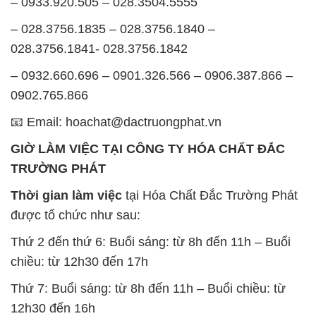
0902.765.866
📧 Email: hoachat@dactruongphat.vn
GIỜ LÀM VIỆC TẠI CÔNG TY HÓA CHẤT ĐẮC
TRƯỜNG PHÁT
Thời gian làm việc
tại Hóa Chất Đắc Trường Phát
được tổ chức như sau:
Thứ 2 đến thứ 6: Buổi sáng: từ 8h đến 11h – Buổi
chiều: từ 12h30 đến 17h
Thứ 7: Buổi sáng: từ 8h đến 11h – Buổi chiều: từ
12h30 đến 16h
Chủ nhật: Nghỉ chủ nhật hàng tuần
Chúng tôi rất trân trọng thời gian và cam kết tuân
thủ giờ làm việc để đảm bảo sự hỗ trợ tốt nhất cho
khách hàng và đảm bảo hiệu suất công việc cao