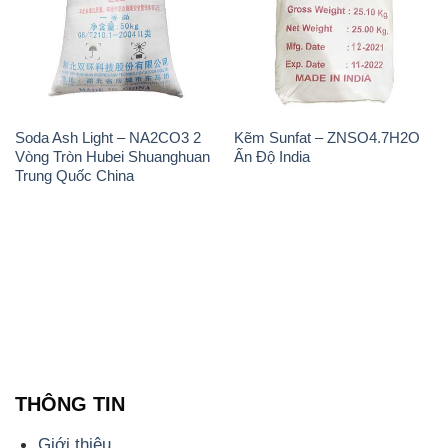
Soda Ash Light – NA2CO3 2
Kẽm Sunfat – ZNSO4.7H2O
Vòng Tròn Hubei Shuanghuan
Ấn Độ India
Trung Quốc China
THÔNG TIN
Giới thiệu
Sản phẩm
Chính sách và quy định chung
Tin tức