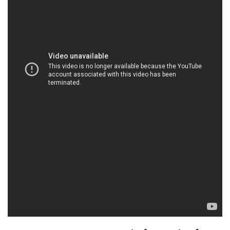
HOACHATXULYNUOC.COM | Công ty chuyên
kinh doanh _ phân phối hóa chất tại Thành phố
Hồ Chí Minh
Chúng tôi là Công ty Hóa chất Đắc Trường Phát,