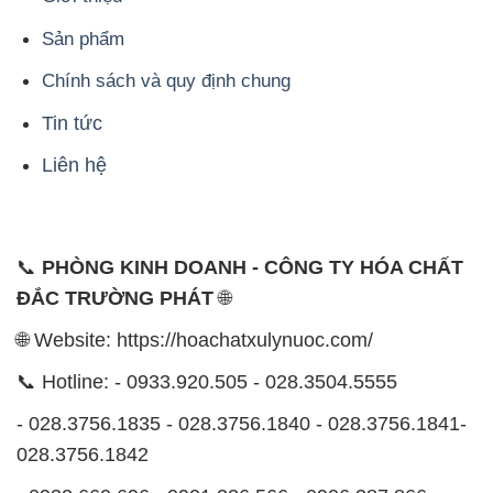
Liên hệ
📞
PHÒNG KINH DOANH - CÔNG TY HÓA CHẤT
ĐẮC TRƯỜNG PHÁT
🌐
🌐 Website: https://hoachatxulynuoc.com/
📞 Hotline: - 0933.920.505 - 028.3504.5555
- 028.3756.1835 - 028.3756.1840 - 028.3756.1841-
028.3756.1842
- 0932.660.696 - 0901.326.566 - 0906.387.866 -
0902.765.866
📧 Email: hoachat@dactruongphat.vn