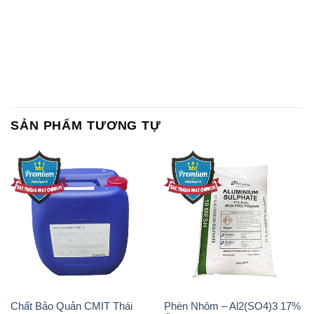
SẢN PHẨM TƯƠNG TỰ
Chất Bảo Quản CMIT Thái
Phèn Nhôm – Al2(SO4)3 17%
Lan Thailand
Ấn Độ India