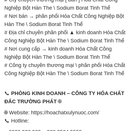
Công Nghiệp Bột Hàn The \ Sodium Borat Tinh Thể
# Nơi cung cấp → kinh doanh Hóa Chất Công
Nghiệp Bột Hàn The \ Sodium Borat Tinh Thể
# Công ty chuyên thương mại \ phân phối Hóa Chất
Công Nghiệp Bột Hàn The \ Sodium Borat Tinh Thể
📞
PHÒNG KINH DOANH – CÔNG TY HÓA CHẤT
ĐẮC TRƯỜNG PHÁT
🌐
🌐 Website: https://hoachatxulynuoc.com/
📞 Hotline:
– 0933.920.505 – 028.3504.5555
– 028.3756.1835 – 028.3756.1840 –
028.3756.1841- 028.3756.1842
– 0932.660.696 – 0901.326.566 – 0906.387.866 –