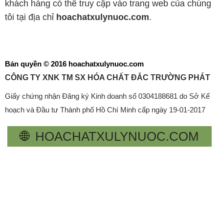
khách hàng có thể truy cập vào trang web của chúng
tôi tại địa chỉ
hoachatxulynuoc.com
.
Bản quyền © 2016 hoachatxulynuoc.com
CÔNG TY XNK TM SX HÓA CHẤT ĐẮC TRƯỜNG PHÁT
Giấy chứng nhận Đăng ký Kinh doanh số 0304188681 do Sở Kế
hoạch và Đầu tư Thành phố Hồ Chí Minh cấp ngày 19-01-2017
🌐
HOACHATXULYNUOC.COM