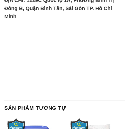
ĐỊA CHỈ: 1229C Quốc lộ 1A, Phường Bình Trị
Đông B, Quận Bình Tân, Sài Gòn TP. Hồ Chí
Minh
SẢN PHẨM TƯƠNG TỰ