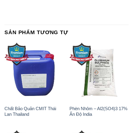
SẢN PHẨM TƯƠNG TỰ
Chất Bảo Quản CMIT Thái
Phèn Nhôm – Al2(SO4)3 17%
Lan Thailand
Ấn Độ India