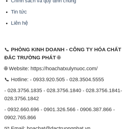
Chính sách và quy định chung
Tin tức
Liên hệ
📞
PHÒNG KINH DOANH - CÔNG TY HÓA CHẤT
ĐẮC TRƯỜNG PHÁT
🌐
🌐 Website: https://hoachatxulynuoc.com/
📞 Hotline: - 0933.920.505 - 028.3504.5555
- 028.3756.1835 - 028.3756.1840 - 028.3756.1841-
028.3756.1842
- 0932.660.696 - 0901.326.566 - 0906.387.866 -
0902.765.866
📧 Email: hoachat@dactruongphat.vn