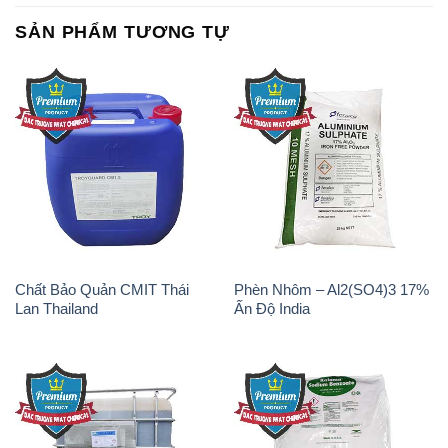
SẢN PHẨM TƯƠNG TỰ
Chất Bảo Quản CMIT Thái
Phèn Nhôm – Al2(SO4)3 17%
Lan Thailand
Ấn Độ India