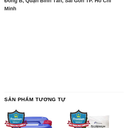
Đông B, Quận Bình Tân, Sài Gòn TP. Hồ Chí
Minh
SẢN PHẨM TƯƠNG TỰ