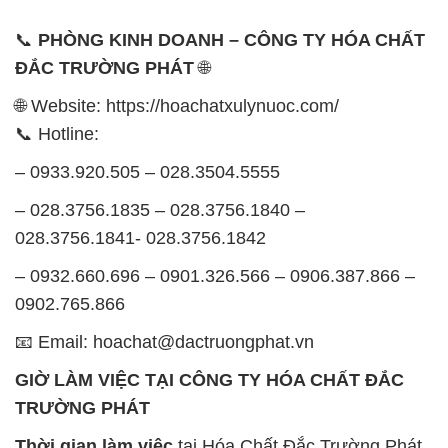
📞
PHÒNG KINH DOANH – CÔNG TY HÓA CHẤT
ĐẮC TRƯỜNG PHÁT
🌐
🌐 Website: https://hoachatxulynuoc.com/
📞 Hotline:
– 0933.920.505 – 028.3504.5555
– 028.3756.1835 – 028.3756.1840 –
028.3756.1841- 028.3756.1842
– 0932.660.696 – 0901.326.566 – 0906.387.866 –
0902.765.866
📧 Email: hoachat@dactruongphat.vn
GIỜ LÀM VIỆC TẠI CÔNG TY HÓA CHẤT ĐẮC
TRƯỜNG PHÁT
Thời gian làm việc
tại Hóa Chất Đắc Trường Phát