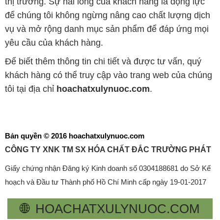
thị trường. Sự hài lòng của khách hàng là động lực
để chúng tôi không ngừng nâng cao chất lượng dịch
vụ và mở rộng danh mục sản phẩm để đáp ứng mọi
yêu cầu của khách hàng.
Để biết thêm thông tin chi tiết và được tư vấn, quý
khách hàng có thể truy cập vào trang web của chúng
tôi tại địa chỉ
hoachatxulynuoc.com
.
Bản quyền © 2016 hoachatxulynuoc.com
CÔNG TY XNK TM SX HÓA CHẤT ĐẮC TRƯỜNG PHÁT
Giấy chứng nhận Đăng ký Kinh doanh số 0304188681 do Sở Kế
hoạch và Đầu tư Thành phố Hồ Chí Minh cấp ngày 19-01-2017
🌐
HOACHATXULYNUOC.COM