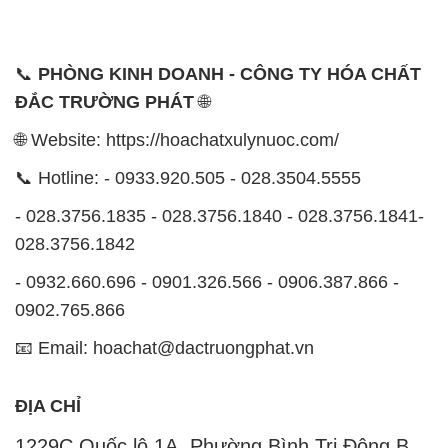
📞
PHÒNG KINH DOANH - CÔNG TY HÓA CHẤT
ĐẮC TRƯỜNG PHÁT
🌐
🌐 Website: https://hoachatxulynuoc.com/
📞 Hotline: - 0933.920.505 - 028.3504.5555
- 028.3756.1835 - 028.3756.1840 - 028.3756.1841-
028.3756.1842
- 0932.660.696 - 0901.326.566 - 0906.387.866 -
0902.765.866
📧 Email: hoachat@dactruongphat.vn
ĐỊA CHỈ
1229C Quốc lộ 1A, Phường Bình Trị Đông B,