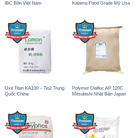
Sodium Tripoly Phosphate –
Sodium Percarbonate Dạng
STPP Prayphos Bỉ Belgium
Bột Trung Quốc China
Sodium Bicarbonate – Bicar
Natri Sunphit – NA2SO3 Thái
NaHCO3 Hunan Trung Quốc
Lan
China