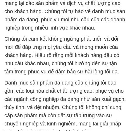
kiệm chi phí là một ưu tiên quan trọng đối với doanh
nghiệp. Do đó, chúng tôi luôn nỗ lực để đảm bảo sự
hiệu suất và an toàn của sản phẩm hóa chất mà
chúng tôi cung cấp.
Công ty hóa chất Đắc Trường Phát không chỉ là một
đối tác tin cậy mà còn là nguồn cung cấp chất
lượng, giúp bạn sản xuất keo với tính chất ưu việt
và độ bền cao. Với vị thế là một trong những công
ty hàng đầu tại Thành phố Hồ Chí Minh, chúng tôi
luôn không ngừng phấn đấu để nâng cao dịch vụ và
sản phẩm của mình.
Hãy liên hệ với chúng tôi để biết thêm chi tiết về sản
phẩm và dịch vụ của Đắc Trường Phát. Chúng tôi
sẵn lòng đồng hành cùng bạn trong mọi quy trình
sản xuất và kinh doanh. Công ty hóa chất Đắc