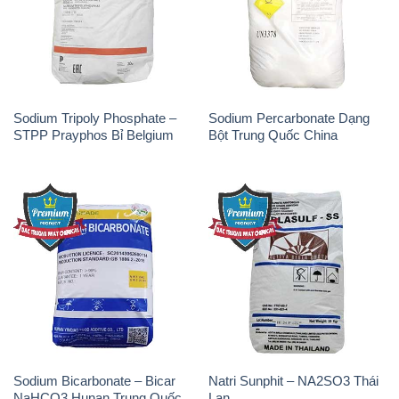
Soda Ash Light – NA2CO3 2
Kẽm Sunfat – ZNSO4.7H2O
Vòng Tròn Hubei Shuanghuan
Ấn Độ India
Trung Quốc China