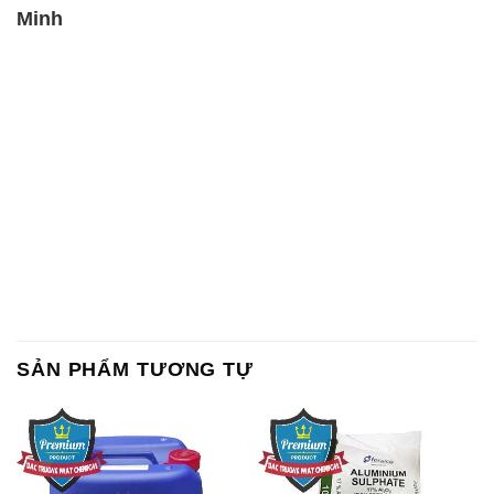
Chất Bảo Quản CMIT Thái
Phèn Nhôm – Al2(SO4)3 17%
Lan Thailand
Ấn Độ India
Chất tạo bọt Las P Tico Tank
Sodium Benzoate – Mốc Bột
IBC Bồn Việt Nam
Kalama Food Grade Mỹ Usa