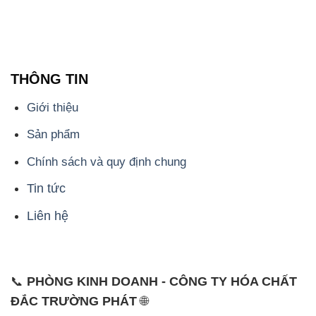
📞 Hotline: - 0933.920.505 - 028.3504.5555
- 028.3756.1835 - 028.3756.1840 - 028.3756.1841-
028.3756.1842
- 0932.660.696 - 0901.326.566 - 0906.387.866 -
0902.765.866
📧 Email: hoachat@dactruongphat.vn
ĐỊA CHỈ
1229C Quốc lộ 1A, Phường Bình Trị Đông B,
Quận Bình Tân, TP. Hồ Chí Minh
CÔNG TY XNK TM SX HÓA CHẤT ĐẮC TRƯỜNG
PHÁT