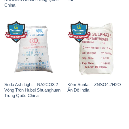
THÔNG TIN
Giới thiệu
Sản phẩm
Chính sách và quy định chung
Tin tức
Liên hệ
📞
PHÒNG KINH DOANH - CÔNG TY HÓA CHẤT
ĐẮC TRƯỜNG PHÁT
🌐
🌐 Website: https://hoachatxulynuoc.com/