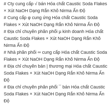
ĐẮC TRƯỜNG PHÁT
🌐
🌐 Website: https://hoachatxulynuoc.com/
📞 Hotline:
– 0933.920.505 – 028.3504.5555
– 028.3756.1835 – 028.3756.1840 –
028.3756.1841- 028.3756.1842
– 0932.660.696 – 0901.326.566 – 0906.387.866 –
0902.765.866
📧 Email: hoachat@dactruongphat.vn
GIỜ LÀM VIỆC TẠI CÔNG TY HÓA CHẤT ĐẮC
TRƯỜNG PHÁT
Thời gian làm việc
tại Hóa Chất Đắc Trường Phát
được tổ chức như sau: