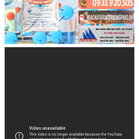
HOACHATXULYNUOC.COM | Công ty chuyên
cung cấp / thương mại hóa chất tại Thành phố
Hồ Chí Minh
CÔNG TY HÓA CHẤT ĐẮC TRƯỜNG PHÁT là một
đơn vị chuyên kinh doanh và phân phối hóa chất,
mang lại các sản phẩm và dịch vụ chất lượng cao
cho khách hàng. Chúng tôi tự hào về danh mục sản