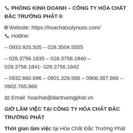
Thứ 2 đến thứ 6: Buổi sáng: từ 8h đến 11h – Buổi
chiều: từ 12h30 đến 17h
Thứ 7: Buổi sáng: từ 8h đến 11h – Buổi chiều: từ
12h30 đến 16h
Chủ nhật: Nghỉ chủ nhật hàng tuần
Chúng tôi rất trân trọng thời gian và cam kết tuân
thủ giờ làm việc để đảm bảo sự hỗ trợ tốt nhất cho
khách hàng và đảm bảo hiệu suất công việc cao
nhất của nhân viên.
BẢN ĐỒ MAP TẠI CÔNG TY HÓA CHẤT ĐẮC
TRƯỜNG PHÁT
ĐỊA CHỈ: 1229C Quốc lộ 1A, Phường Bình Trị
Đông B, Quận Bình Tân, Sài Gòn TP. Hồ Chí
Minh