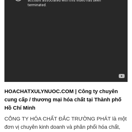
phẩm đa dạng, phục vụ mọi nhu cầu của các doanh
nghiệp trong nhiều lĩnh vực khác nhau.
Chúng tôi cam kết không ngừng phát triển và đổi
mới để đáp ứng mọi yêu cầu và mong muốn của
khách hàng. Hiểu rõ rằng mỗi khách hàng đều có
nhu cầu khác nhau, chúng tôi hướng đến sự tận
tâm trong phục vụ để đảm bảo sự hài lòng tối đa.
Danh mục sản phẩm đa dạng của chúng tôi bao
gồm các loại hóa chất chất lượng cao, phục vụ cho
các ngành công nghiệp đa dạng như sản xuất gạch,
thủy tinh, và dệt nhuộm. Chúng tôi không chỉ cung
cấp sản phẩm mà còn đặt sự tập trung vào sự
chuyên nghiệp và kinh nghiệm, mang lại giải pháp
toàn diện và hiệu quả cho khách hàng.
Chúng tôi hiểu rằng tối ưu hóa nguồn lực và tiết