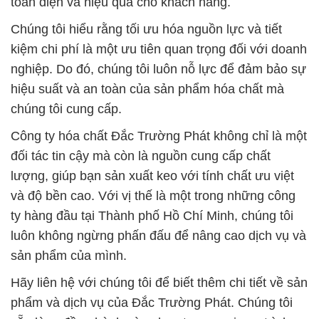
Trường Phát – Chất Lượng Tạo Nên Uy Tín.
# Địa chỉ chuyên kinh doanh # phân phối Hóa chất
Caustic Soda Flakes × Xút NaOH Dạng Rắn Khô
Nirma Ấn Độ
# Cty cung cấp | bán Hóa chất Caustic Soda Flakes
× Xút NaOH Dạng Rắn Khô Nirma Ấn Độ
# Kinh doanh – cung cấp Hóa chất Caustic Soda
Flakes × Xút NaOH Dạng Rắn Khô Nirma Ấn Độ
# Đơn vị phân phối » kinh doanh Hóa chất Caustic
Soda Flakes × Xút NaOH Dạng Rắn Khô Nirma Ấn
Độ
# Đơn vị chuyên phân phối µ cung ứng Hóa chất
Caustic Soda Flakes × Xút NaOH Dạng Rắn Khô
Nirma Ấn Độ
# Cty cung cấp √ bán Hóa chất Caustic Soda Flakes