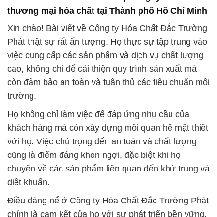
diệt khuẩn.
Điều đáng nể ở Công ty Hóa Chất Đắc Trường Phát
chính là cam kết của họ với sự phát triển bền vững,
không chỉ trong kinh doanh mà còn trong cộng đồng
xã hội. Cách họ thiết kế sản phẩm để cải thiện hiệu
suất và an toàn trong quy trình sản xuất cũng đáng
được ngưỡng mộ.
Tổng cộng, Công ty Hóa Chất Đắc Trường Phát là
đối tác đáng tin cậy với chất lượng hàng đầu, cam
kết bền vững và đội ngũ chuyên nghiệp sẵn sàng hỗ
trợ khách hàng.
# Cty bán ∞ cung ứng Hóa Chất Công Nghiệp
Hydrogen Peroxide Dạng Lỏng – Oxy Già
# Công ty chuyên phân phối > kinh doanh Hóa Chất
Công Nghiệp Hydrogen Peroxide Dạng Lỏng – Oxy