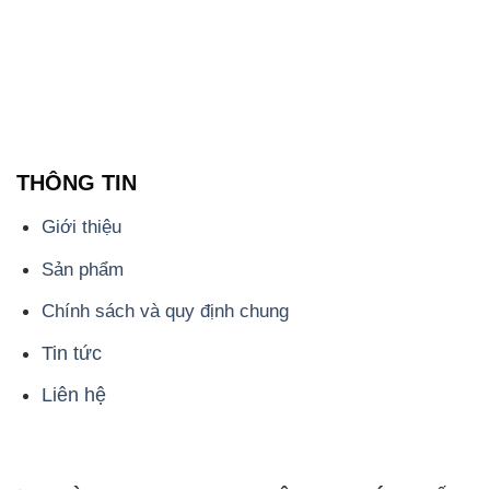
📞
PHÒNG KINH DOANH - CÔNG TY HÓA CHẤT
ĐẮC TRƯỜNG PHÁT
🌐
🌐 Website: https://hoachatxulynuoc.com/
📞 Hotline: - 0933.920.505 - 028.3504.5555
- 028.3756.1835 - 028.3756.1840 - 028.3756.1841-
028.3756.1842
- 0932.660.696 - 0901.326.566 - 0906.387.866 -
0902.765.866
📧 Email: hoachat@dactruongphat.vn
ĐỊA CHỈ