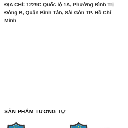
SẢN PHẨM TƯƠNG TỰ
Chất Bảo Quản CMIT Thái
Phèn Nhôm – Al2(SO4)3 17%
Lan Thailand
Ấn Độ India