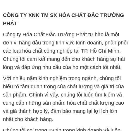
và giá thành hợp lý, đảm bảo mang lại lợi ích lớn
nhất cho khách hàng.
Chúng tôi coi trọng uy tín trong kinh doanh và luôn
đặt tiêu chí "kinh doanh nhưng không tách rời khỏi uy
tín" lên hàng đầu. Mỗi sản phẩm mà chúng tôi cung
cấp đều phải đạt được tiêu chuẩn chất lượng cao và
đáp ứng được yêu cầu của khách hàng. Chúng tôi tin
rằng sự hài lòng của đối tác là thành công của chúng
tôi và sự phát triển bền vững chỉ có thể đạt được khi
cùng nhau hợp tác và phát triển.
Với đội ngũ nhân viên chuyên nghiệp, giàu kinh
nghiệm và tận tâm, chúng tôi có khả năng đáp ứng
đa dạng các nhu cầu hóa chất của khách hàng từ các
ngành nghề và lĩnh vực sản xuất khác nhau. Quý
khách hàng có thể tin tưởng vào sự tư vấn chuyên