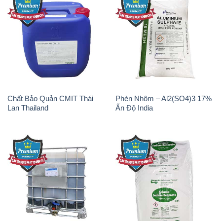
Chất tạo bọt Las P Tico Tank
Sodium Benzoate – Mốc Bột
IBC Bồn Việt Nam
Kalama Food Grade Mỹ Usa
Oxit Titan KA100 – Tio2 Trung
Polymer Diafloc AP 120C
Quốc China
Mitsubishi Nhật Bản Japan