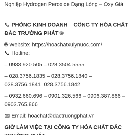
📧 Email: hoachat@dactruongphat.vn
GIỜ LÀM VIỆC TẠI CÔNG TY HÓA CHẤT ĐẮC
TRƯỜNG PHÁT
Thời gian làm việc
tại Hóa Chất Đắc Trường Phát
được tổ chức như sau:
Thứ 2 đến thứ 6: Buổi sáng: từ 8h đến 11h – Buổi
chiều: từ 12h30 đến 17h
Thứ 7: Buổi sáng: từ 8h đến 11h – Buổi chiều: từ
12h30 đến 16h
Chủ nhật: Nghỉ chủ nhật hàng tuần
Chúng tôi rất trân trọng thời gian và cam kết tuân
thủ giờ làm việc để đảm bảo sự hỗ trợ tốt nhất cho
khách hàng và đảm bảo hiệu suất công việc cao
nhất của nhân viên.