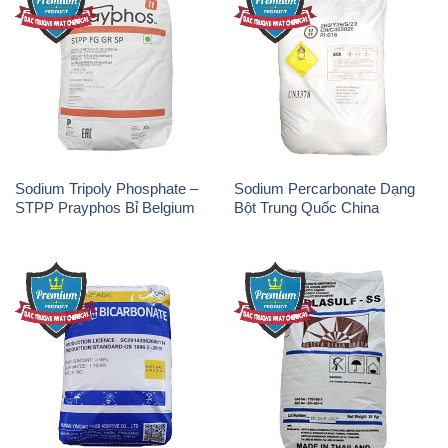
Sodium Bicarbonate – Bicar
Natri Sunphit – NA2SO3 Thái
NaHCO3 Hunan Trung Quốc
Lan
China
Soda Ash Light – NA2CO3 2
Kẽm Sunfat – ZNSO4.7H2O
Vòng Tròn Hubei Shuanghuan
Ấn Độ India