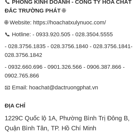
1229C Quốc lộ 1A, Phường Bình Trị Đông B,
Quận Bình Tân, TP. Hồ Chí Minh
CÔNG TY XNK TM SX HÓA CHẤT ĐẮC TRƯỜNG
PHÁT
Công ty Hóa Chất Đắc Trường Phát tự hào là một
đơn vị hàng đầu trong lĩnh vực kinh doanh, phân phối
các loại hóa chất công nghiệp tại TP. Hồ Chí Minh.
Chúng tôi cam kết mang đến cho khách hàng sự hài
lòng và đáp ứng nhu cầu của họ một cách tốt nhất.
Với nhiều năm kinh nghiệm trong ngành, chúng tôi
hiểu rõ tầm quan trọng của chất lượng và giá trị của
sản phẩm. Chính vì vậy, chúng tôi luôn tìm kiếm và
cung cấp những sản phẩm hóa chất chất lượng cao