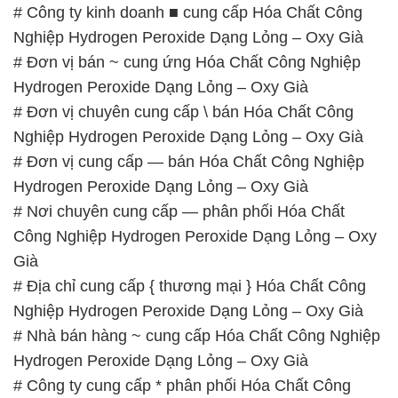
# Nhà bán hàng ~ cung cấp Hóa Chất Công Nghiệp
Hydrogen Peroxide Dạng Lỏng – Oxy Già
# Công ty cung cấp * phân phối Hóa Chất Công
Nghiệp Hydrogen Peroxide Dạng Lỏng – Oxy Già
📞
PHÒNG KINH DOANH – CÔNG TY HÓA CHẤT
ĐẮC TRƯỜNG PHÁT
🌐
🌐 Website: https://hoachatxulynuoc.com/
📞 Hotline:
– 0933.920.505 – 028.3504.5555
– 028.3756.1835 – 028.3756.1840 –
028.3756.1841- 028.3756.1842
– 0932.660.696 – 0901.326.566 – 0906.387.866 –
0902.765.866