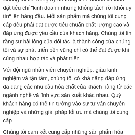
nghiệp và những giải pháp tối ưu mà chúng tôi cung
cấp.
Chúng tôi cam kết cung cấp những sản phẩm hóa
chất đảm bảo chất lượng và giá thành tốt nhất trên
thị trường. Sự hài lòng của khách hàng là động lực
để chúng tôi không ngừng nâng cao chất lượng dịch
vụ và mở rộng danh mục sản phẩm để đáp ứng mọi
yêu cầu của khách hàng.
Để biết thêm thông tin chi tiết và được tư vấn, quý
khách hàng có thể truy cập vào trang web của chúng
tôi tại địa chỉ
hoachatxulynuoc.com
.
Bản quyền © 2016 hoachatxulynuoc.com
CÔNG TY XNK TM SX HÓA CHẤT ĐẮC TRƯỜNG PHÁT