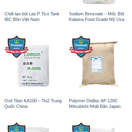
Sodium Tripoly Phosphate –
Sodium Percarbonate Dạng
STPP Prayphos Bỉ Belgium
Bột Trung Quốc China