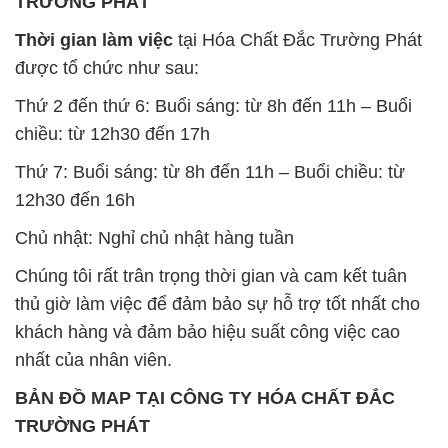
BẢN ĐỒ MAP TẠI CÔNG TY HÓA CHẤT ĐẮC
TRƯỜNG PHÁT
ĐỊA CHỈ: 1229C Quốc lộ 1A, Phường Bình Trị
Đông B, Quận Bình Tân, Sài Gòn TP. Hồ Chí
Minh