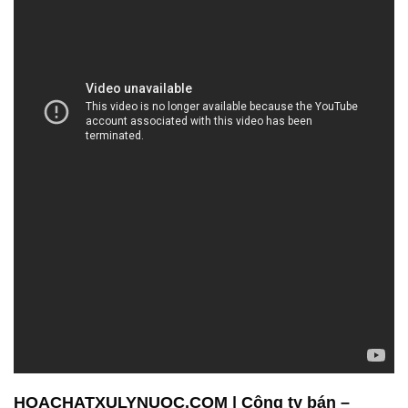
HOACHATXULYNUOC.COM | Công ty bán –
thương mại hóa chất tại Thành phố Hồ Chí Minh
Xin chào! Bài viết về Công ty Hóa Chất Đắc Trường
Phát thật sự rất ấn tượng. Họ thực sự tập trung vào
việc cung cấp các sản phẩm và dịch vụ chất lượng
cao, không chỉ để cải thiện quy trình sản xuất mà
còn đảm bảo an toàn và tuân thủ các tiêu chuẩn môi
trường.
Họ không chỉ làm việc để đáp ứng nhu cầu của
khách hàng mà còn xây dựng mối quan hệ mật thiết
với họ. Việc chú trọng đến an toàn và chất lượng
cũng là điểm đáng khen ngợi, đặc biệt khi họ
chuyên về các sản phẩm liên quan đến khử trùng và