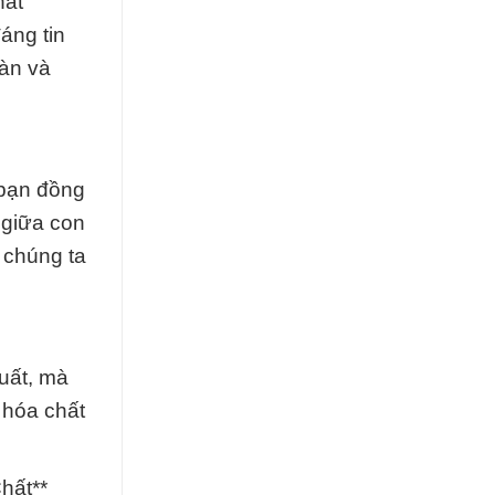
hất
áng tin
oàn và
 bạn đồng
 giữa con
i chúng ta
xuất, mà
 hóa chất
hất**