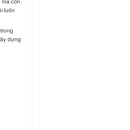
o mà còn
i luôn
 trong
xây dựng