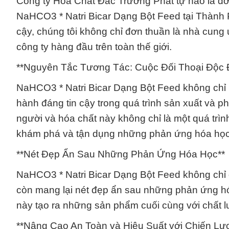
Công ty Hóa Chất Đắc Trường Phát tự hào là đơ
NaHCO3 * Natri Bicar Dạng Bột Feed tại Thành 
cậy, chúng tôi không chỉ đơn thuần là nhà cung 
công ty hàng đầu trên toàn thế giới.
**Nguyên Tắc Tương Tác: Cuộc Đối Thoại Độc 
NaHCO3 * Natri Bicar Dạng Bột Feed không chỉ 
hành đáng tin cậy trong quá trình sản xuất và p
người và hóa chất này không chỉ là một quá trình
khám phá và tận dụng những phản ứng hóa học để 
**Nét Đẹp Ẩn Sau Những Phản Ứng Hóa Học**
NaHCO3 * Natri Bicar Dạng Bột Feed không chỉ đó
còn mang lại nét đẹp ẩn sau những phản ứng hó
này tạo ra những sản phẩm cuối cùng với chất l
**Nâng Cao An Toàn và Hiệu Suất với Chiến Lư