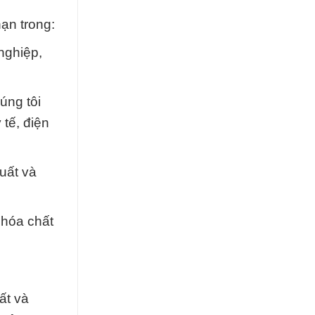
ạn trong:
nghiệp,
úng tôi
tế, điện
uất và
 hóa chất
ất và