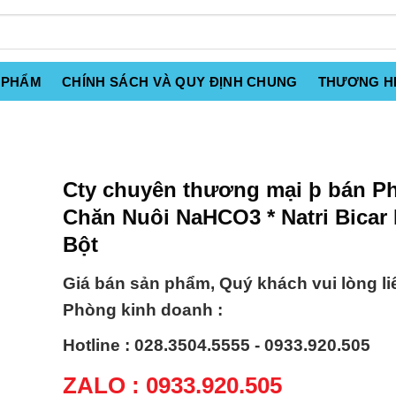
 PHẨM
CHÍNH SÁCH VÀ QUY ĐỊNH CHUNG
THƯƠNG H
Cty chuyên thương mại þ bán P
Chăn Nuôi NaHCO3 * Natri Bicar
Bột
Giá bán sản phẩm, Quý khách vui lòng li
Phòng kinh doanh :
Hotline : 028.3504.5555 - 0933.920.505
ZALO : 0933.920.505