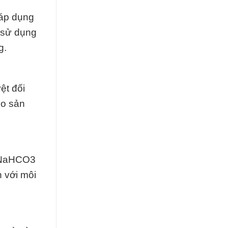
 áp dụng
à sử dụng
g.
ệt đối
ho sản
. NaHCO3
 với môi