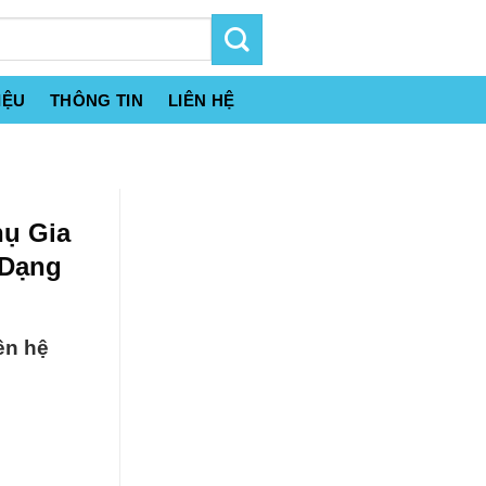
IỆU
THÔNG TIN
LIÊN HỆ
hụ Gia
 Dạng
ên hệ