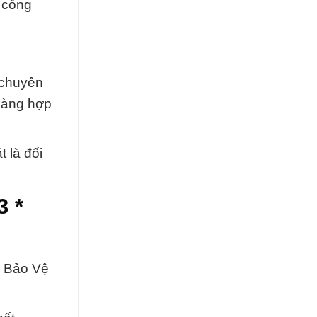
 công
 chuyên
 sàng hợp
 là đối
3 *
à Bảo Vệ