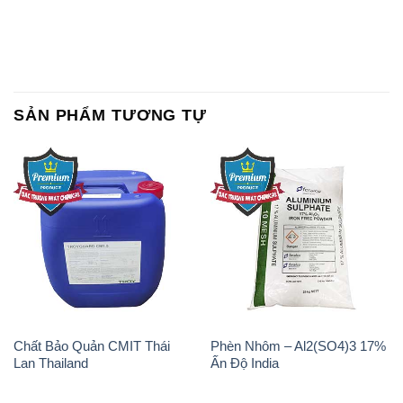
SẢN PHẨM TƯƠNG TỰ
Chất Bảo Quản CMIT Thái
Phèn Nhôm – Al2(SO4)3 17%
Lan Thailand
Ấn Độ India